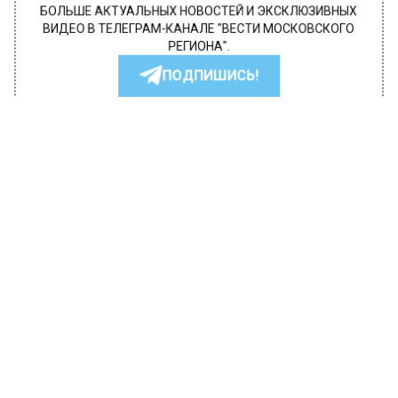
БОЛЬШЕ АКТУАЛЬНЫХ НОВОСТЕЙ И ЭКСКЛЮЗИВНЫХ
ВИДЕО В ТЕЛЕГРАМ-КАНАЛЕ "ВЕСТИ МОСКОВСКОГО
РЕГИОНА".
ПОДПИШИСЬ!
ПОДПИСЫВАЙТЕСЬ НА МОСРЕГИОН:
НОВОСТИ
ДЗЕН
ТЕЛЕГРАМ
Новости СМИ2
ГЛАВНОЕ
Автор:
Анфиса Слепцова
Гидрометцентр спрогнозировал
снегопад и гололедицу в Москве 14
февраля