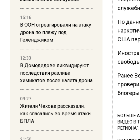
служебна
15:16
По данн
В ООН отреагировали на атаку
наркоти
дрона по пляжу под
США пер
Геленджиком
Иностран
12:33
свободы
В Домодедове ликвидируют
последствия разлива
Ранее В
химикатов после налета дрона
провери
блогеры
09:27
Жители Чехова рассказали,
как спасались во время атаки
БОЛЬШЕ А
БПЛА
ВИДЕО В 
РЕГИОНА".
21:50