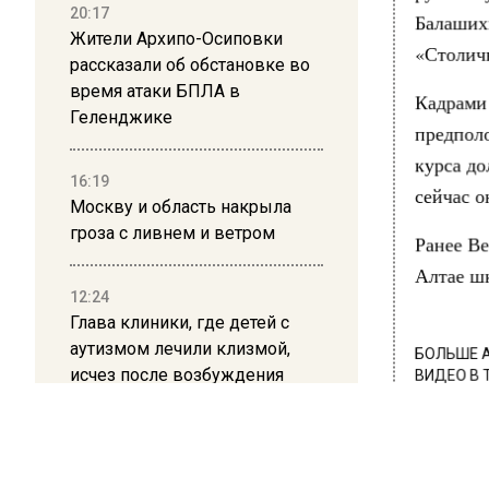
20:17
Балашихи
Жители Архипо-Осиповки
«Столичн
рассказали об обстановке во
время атаки БПЛА в
Кадрами
Геленджике
предполо
курса до
16:19
сейчас о
Москву и область накрыла
гроза с ливнем и ветром
Ранее Ве
Алтае шк
12:24
Глава клиники, где детей с
аутизмом лечили клизмой,
БОЛЬШЕ А
исчез после возбуждения
ВИДЕО В 
дела
РЕГИОНА".
ПОДПИСЫВ
12:15
НОВОС