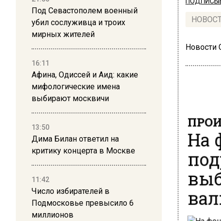
ПОДПИСЫВ
Под Севастополем военный
НОВОС
убил сослуживца и троих
мирных жителей
Новости
16:11
Афина, Одиссей и Аид: какие
мифологические имена
выбирают москвичи
ПРОИ
13:50
На 
Дима Билан ответил на
под
критику концерта в Москве
выб
11:42
ва
Число избирателей в
Подмосковье превысило 6
миллионов