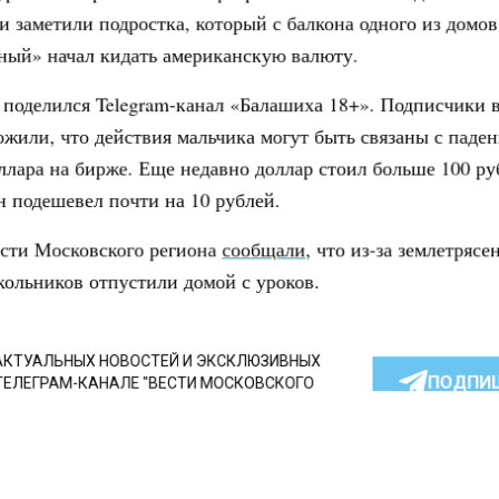
 заметили подростка, который с балкона одного из домо
ый» начал кидать американскую валюту.
 поделился
Telegram
-канал «Балашиха 18+». Подписчики 
жили, что действия мальчика могут быть связаны с паде
ллара на бирже. Еще недавно доллар стоил больше 100 ру
н подешевел почти на 10 рублей.
сти Московского региона
сообщали
, что из-за землетрясе
ольников отпустили домой с уроков.
КТУАЛЬНЫХ НОВОСТЕЙ И ЭКСКЛЮЗИВНЫХ
ПОДПИ
ТЕЛЕГРАМ-КАНАЛЕ "ВЕСТИ МОСКОВСКОГО
АЙТЕСЬ НА МОСРЕГИОН:
ТИ
ДЗЕН
ТЕЛЕГРАМ