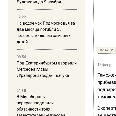
Булгакова до 9 ноября
12:22
На водоемах Подмосковья за
два месяца погибли 55
человек, включая семерых
детей
Фото: Общ
08:54
Под Екатеринбургом взорвали
15 февраля
Mercedes главы
Таможен
«Уралдронзавода» Ткачука
прибывш
подозри
21:38
таможен
В Минобороны
перераспределили
Эксперт
обязанности трех
веществ
заместителей Белоусова