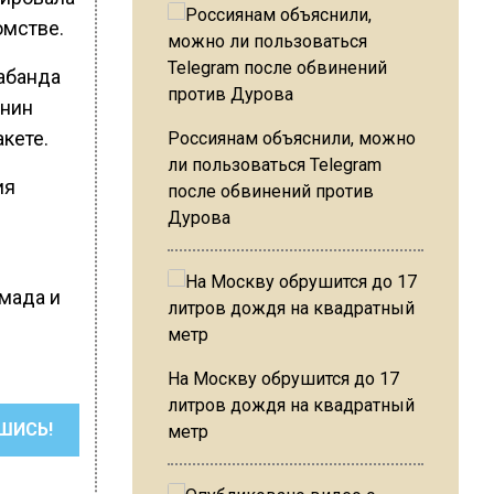
омстве.
рабанда
анин
кете.
Россиянам объяснили, можно
ли пользоваться Telegram
ия
после обвинений против
Дурова
амада и
На Москву обрушится до 17
литров дождя на квадратный
ШИСЬ!
метр