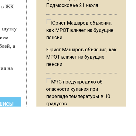
в в ЖК
Подмосковье 21 июля
в шутку
нием
блей, а
Юрист Машаров объяснил, как
МРОТ влияет на будущие
пенсии
ния на
ШИСЬ!
МЧС предупредило об
опасности купания при
перепаде температуры в 10