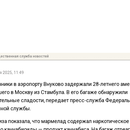
ественная служба новостей
 2025, 11:49
ники в аэропорту Внуково задержали 28-летнего аме
его в Москву из Стамбула. В его багаже обнаружили
тельные сладости, передает пресс-служба Федерал
ной службы.
иза показала, что мармелад содержал наркотическое
о каннабиоиды — продукт каннабиса. На багаж отреа