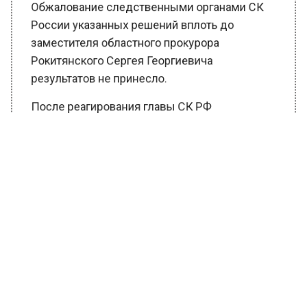
Обжалование следственными органами СК
России указанных решений вплоть до
заместителя областного прокурора
Рокитянского Сергея Георгиевича
результатов не принесло.
После реагирования главы СК РФ
Александра Бастрыкина следователи
Московской области вновь возбудили дело.
Главе ведомства будет доложено о ходе и
результатах расследования, сообщили в
пресс-службе регионального СК РФ.
Ранее Вести Московского региона
сообщали
, что в Московском бассейне едва
не утонул ребенок, пока тренер копался в
телефоне.