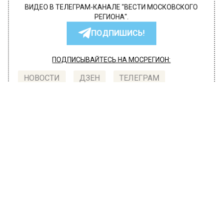
БОЛЬШЕ АКТУАЛЬНЫХ НОВОСТЕЙ И ЭКСКЛЮЗИВНЫХ
ВИДЕО В ТЕЛЕГРАМ-КАНАЛЕ "ВЕСТИ МОСКОВСКОГО
РЕГИОНА".
ПОДПИШИСЬ!
ПОДПИСЫВАЙТЕСЬ НА МОСРЕГИОН:
НОВОСТИ
ДЗЕН
ТЕЛЕГРАМ
Новости СМИ2
ПРОИСШЕСТВИЯ
Автор:
Анфиса Слепцова
Еще 20 рабочих слегли с
отравлением после обеда от
«Енидем» в московском хостеле