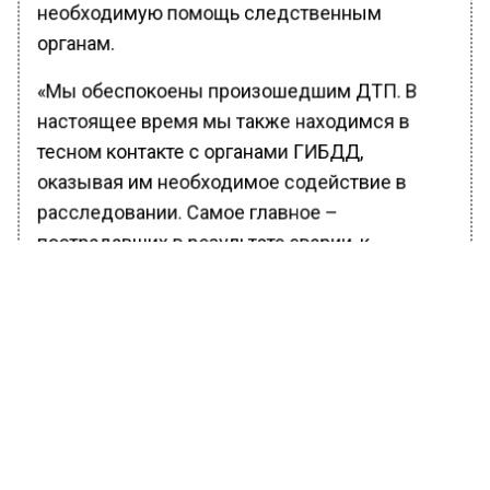
необходимую помощь следственным
органам.
«Мы обеспокоены произошедшим ДТП. В
настоящее время мы также находимся в
тесном контакте с органами ГИБДД,
оказывая им необходимое содействие в
расследовании. Самое главное –
пострадавших в результате аварии, к
счастью, нет», – отметили в пресс-службе. На
данный момент точные причины, приведшие
к потере управления водителем, остаются
неизвестными.
Ранее Вести Московского региона
сообщали
, что московские врачи спасли 2-
летнего мальчика с застрявшим в его