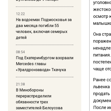
уголовно
жестоко
12:22
осмотр 
На водоемах Подмосковья за
малышк
два месяца погибли 55
человек, включая семерых
Она стр
детей
поражен
ненадле
08:54
питания.
Под Екатеринбургом взорвали
постепен
Mercedes главы
чаще от
«Уралдронзавода» Ткачука
Ранее с
21:38
львенка
В Минобороны
продать 
перераспределили
докумен
обязанности трех
После и
заместителей Белоусова