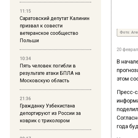
11:15
Саратовский депутат Калинин
призвал к совести
Фото: Аге
ветеранское сообщество
Польши
20 февраля
10:34
В начале
Пять человек погибли в
прогноза
результате атаки БПЛА на
этом соо
Московскую область
Пресс-с
21:36
информа
Гражданку Узбекистана
поделил
депортируют из России за
Согласно
коврик с триколором
года бу