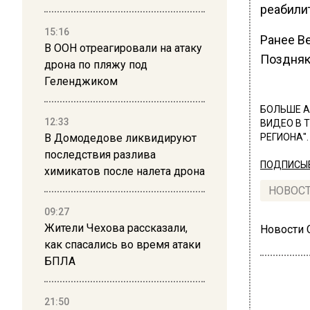
реабили
15:16
Ранее В
В ООН отреагировали на атаку
Поздняк
дрона по пляжу под
Геленджиком
БОЛЬШЕ А
12:33
ВИДЕО В 
В Домодедове ликвидируют
РЕГИОНА".
последствия разлива
ПОДПИСЫВ
химикатов после налета дрона
НОВОС
09:27
Жители Чехова рассказали,
Новости
как спасались во время атаки
БПЛА
21:50