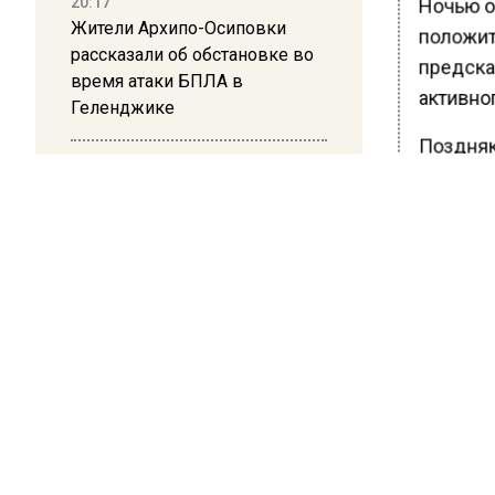
20:17
Ночью о
Жители Архипо-Осиповки
положит
рассказали об обстановке во
предска
время атаки БПЛА в
активно
Геленджике
Поздняк
16:19
уже 8 м
Москву и область накрыла
весны. 
гроза с ливнем и ветром
как пер
на поло
Ранее В
посодей
Москве.
БОЛЬШЕ А
ВИДЕО В 