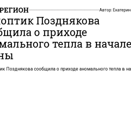
РЕГИОН
Автор:
Екатери
оптик Позднякова
бщила о приходе
мального тепла в начал
ны