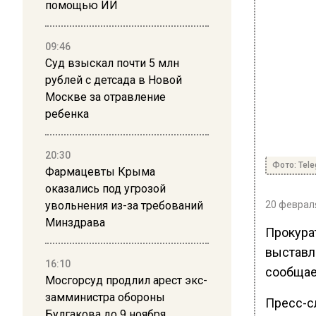
помощью ИИ
09:46
Суд взыскал почти 5 млн
рублей с детсада в Новой
Москве за отравление
ребенка
20:30
Фото: Tel
Фармацевты Крыма
оказались под угрозой
увольнения из-за требований
20 февраля
Минздрава
Прокура
выставл
16:10
сообщае
Мосгорсуд продлил арест экс-
замминистра обороны
Пресс-с
Булгакова до 9 ноября