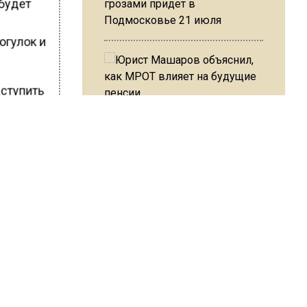
 будет
грозами придет в
Подмосковье 21 июля
огулок и
аступить
ической
Юрист Машаров объяснил, как
ляется
МРОТ влияет на будущие
ируется
пенсии
»
о в
МЧС предупредило об
опасности купания при
ШИСЬ!
перепаде температуры в 10