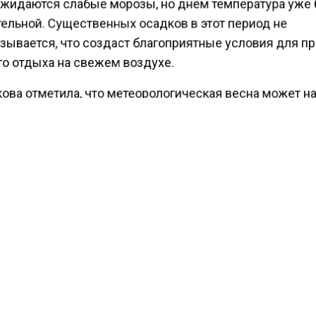
жидаются слабые морозы, но днем температура уже
ельной. Существенных осадков в этот период не
зывается, что создаст благоприятные условия для пр
го отдыха на свежем воздухе.
ова отметила, что метеорологическая весна может н
арта. Это произойдет даже раньше прихода астроном
Примечательно, что метеорологическая весна опреде
иод, когда среднесуточная температура воздуха фикс
жительных значениях термометра.
ести Московского региона
сообщали
, что «Ситидрайв
ствует ГАИ в расследовании ДТП с разорванным авт
КТУАЛЬНЫХ НОВОСТЕЙ И ЭКСКЛЮЗИВНЫХ
ПОДПИ
ТЕЛЕГРАМ-КАНАЛЕ "ВЕСТИ МОСКОВСКОГО