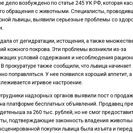
е дело возбуждено по статье 245 УК РФ, которая кас
го обращения с животными. Специалисты, проводив
юной львицы, выявили серьезные проблемы со здор
и.
адала от дегидратации, истощения, а также множест
ий кожного покрова. Эти проблемы возникли из-за
жащих условий содержания и несоблюдения рацион
 В прокуратуре также сообщили, что львица начинает
но поправляться. У нее появился хороший аппетит, а
слеживается игривое настроение.
отрудники надзорных органов выявили пост о прода
 на платформе бесплатных объявлений. Продавец п
детеныша за 260 тыс. рублей, но не смог предостави
ты, подтверждающие законность владения животны
нсценированной покупки львица была изъята и перед