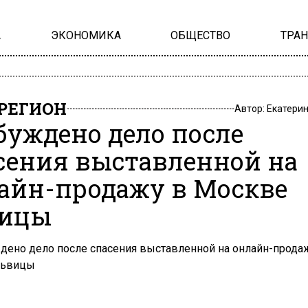
А
ЭКОНОМИКА
ОБЩЕСТВО
ТРА
РЕГИОН
Автор:
Екатери
буждено дело после
сения выставленной на
айн-продажу в Москве
вицы