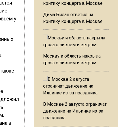
ается
шие
Дима Билан ответил на
овьем у
критику концерта в Москве
венных
а
Москву и область накрыла
гроза с ливнем и ветром
 также
же
редложил
В Москве 2 августа ограничат
ть
движение на Ильинке из-за
м.
праздника
ана в