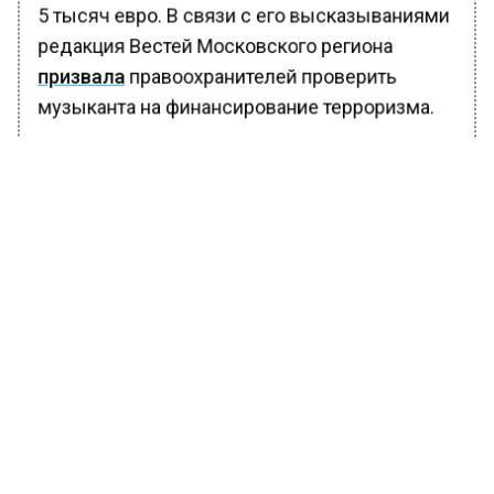
5 тысяч евро. В связи с его высказываниями
редакция Вестей Московского региона
призвала
правоохранителей проверить
музыканта на финансирование терроризма.
Ранее Вести Московского региона
сообщали
, что житель Подмосковья поджег
релейный шкаф и получил 15 лет за
госизмену и диверсию.
*Признан иностранным агентом в РФ.
БОЛЬШЕ АКТУАЛЬНЫХ НОВОСТЕЙ И ЭКСКЛЮЗИВНЫХ
ВИДЕО В ТЕЛЕГРАМ-КАНАЛЕ "ВЕСТИ МОСКОВСКОГО
РЕГИОНА".
ПОДПИШИСЬ!