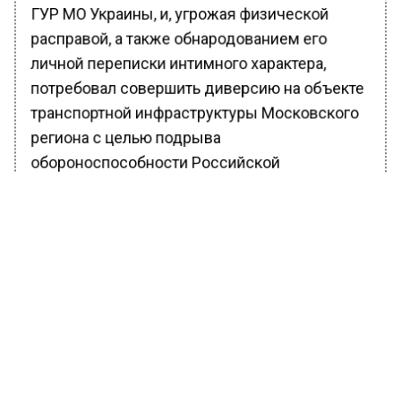
ГУР МО Украины, и, угрожая физической
расправой, а также обнародованием его
личной переписки интимного характера,
потребовал совершить диверсию на объекте
транспортной инфраструктуры Московского
региона с целью подрыва
обороноспособности Российской
Федерации.
По заданию украинских спецслужб
Болдырев Р.Р. совершил поджог релейного
шкафа на перегоне Подольск–Гривно
Курского направления железной дороги,
после чего должен был осуществить
демонстративное сожжение Корана в
публичном месте г. Москвы, но не успел, так
как был задержан сотрудниками Управления