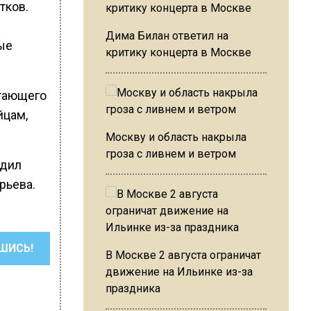
тков.
Дима Билан ответил на
ые
критику концерта в Москве
стающего
йцам,
Москву и область накрыла
гроза с ливнем и ветром
адил
рьева.
ШИСЬ!
В Москве 2 августа ограничат
движение на Ильинке из-за
праздника