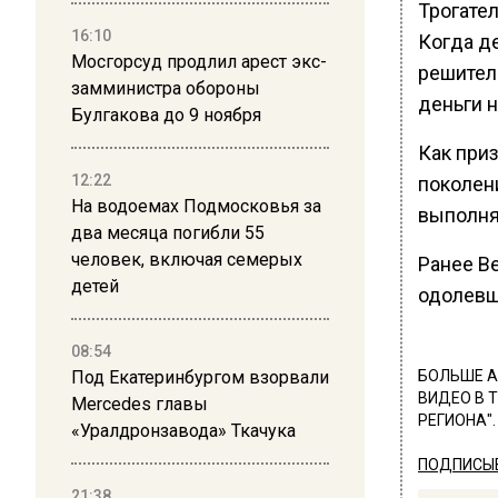
Трогате
16:10
Когда де
Мосгорсуд продлил арест экс-
решител
замминистра обороны
деньги 
Булгакова до 9 ноября
Как при
12:22
поколени
На водоемах Подмосковья за
выполня
два месяца погибли 55
человек, включая семерых
Ранее В
детей
одолевш
08:54
Под Екатеринбургом взорвали
БОЛЬШЕ А
ВИДЕО В 
Mercedes главы
РЕГИОНА".
«Уралдронзавода» Ткачука
ПОДПИСЫВ
21:38