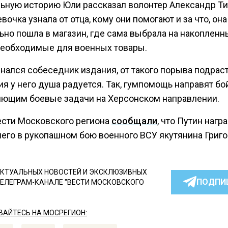
льную историю Юли рассказал волонтер Александр Ти
вочка узнала от отца, кому они помогают и за что, она
ьно пошла в магазин, где сама выбрала на накопленн
необходимые для военных товары.
знался собеседник издания, от такого порыва подра
я у него душа радуется. Так, гумпомощь направят бо
ющим боевые задачи на Херсонском направлении.
ести Московского региона
сообщали
, что Путин нагр
его в рукопашном бою военного ВСУ якутянина Григо
КТУАЛЬНЫХ НОВОСТЕЙ И ЭКСКЛЮЗИВНЫХ
ПОДПИ
ТЕЛЕГРАМ-КАНАЛЕ "ВЕСТИ МОСКОВСКОГО
АЙТЕСЬ НА МОСРЕГИОН: