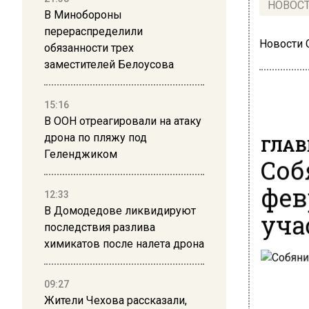
НОВОС
В Минобороны
перераспределили
Новости
обязанности трех
заместителей Белоусова
15:16
В ООН отреагировали на атаку
дрона по пляжу под
ГЛАВ
Геленджиком
Соб
фев
12:33
В Домодедове ликвидируют
уча
последствия разлива
химикатов после налета дрона
09:27
Жители Чехова рассказали,