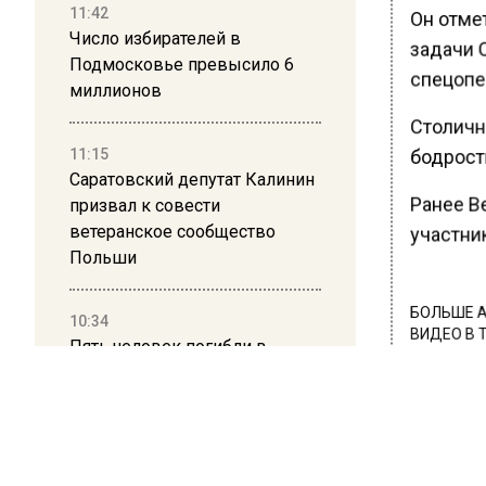
11:42
Он отмет
Число избирателей в
задачи С
Подмосковье превысило 6
спецопе
миллионов
Столичн
11:15
бодрости
Саратовский депутат Калинин
Ранее В
призвал к совести
ветеранское сообщество
участни
Польши
БОЛЬШЕ А
10:34
ВИДЕО В 
Пять человек погибли в
РЕГИОНА".
результате атаки БПЛА на
Московскую область
ПОДПИСЫВ
НОВОС
21:36