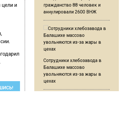
 цели и
гражданство 88 человек и
аннулировали 2600 ВНЖ
,
ссии.
лагодарил
Сотрудники хлебозавода в
.
Балашихе массово
увольняются из-за жары в
цехах
ШИСЬ!
Резкое похолодание с