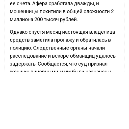
ее счета. Афера сработала дважды, и
мошенницы похитили в общей сложности 2
миллиона 200 тысяч рублей.
Однако спустя месяц настоящая владелица
средств заметила пропажу и обратилась в
полицию. Следственные органы начали
расследование и вскоре обманщиц удалось
задержать. Сообщается, что суд признал
женщин виновными, и им были назначены
условные сроки.
Ранее Вести Московского региона
сообщали
, что приезжий употребил
мефедрон и пытался проникнуть на
территорию НИИ в Москве.