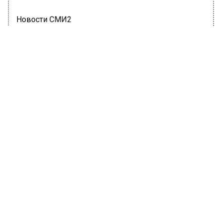
Новости СМИ2
ГЛАВНОЕ
Автор:
Анфиса Слепцова
Гидрометцентр спрогнозировал до
ноля градусов потепления в Москве
26 февраля