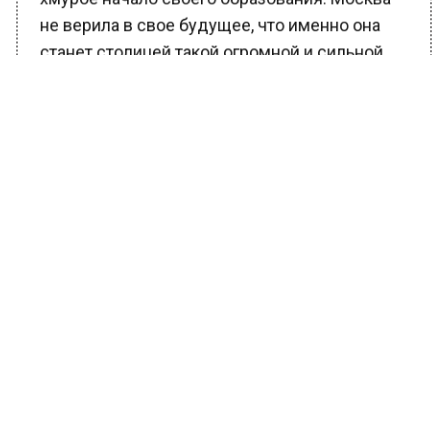
станет столицей такой огромной и сильной
страны.
Она могла переживать смуту, перестройку,
протесты, разрушения, но это то, чего нужно
избегать в будущем. Если в этом городе
создать протест или конфликт, то город
страдает. Если Москву представить в облике
молодой девушки, то это русская красавица,
которая стремится к гармонии и
процветанию.
Москва против войн, боев и
зрелищ.
Москва — столица государства, и с
такими кармическим узлом она не хотела бы
быть столицей Афганистана, Сирии, Гаити или
Южной Африки. Все потому, что там много
преступности, высокий уровень бедности и