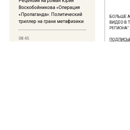
Рецензия на роман Юрия
Воскобойникова «Операция
«Пропаганда»: Политический
БОЛЬШЕ А
триллер на грани метафизики
ВИДЕО В 
РЕГИОНА".
08:45
ПОДПИСЫВ
Белгород попал под атаку
НОВОС
беспилотников — жители
слышали взрывы
Новости
ПРОИ
Жен