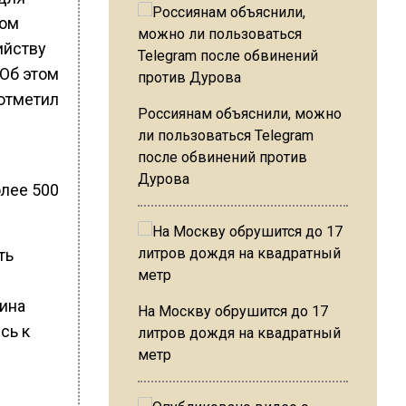
том
ийству
 Об этом
отметил
Россиянам объяснили, можно
ли пользоваться Telegram
после обвинений против
Дурова
олее 500
ть
ина
На Москву обрушится до 17
сь к
литров дождя на квадратный
метр