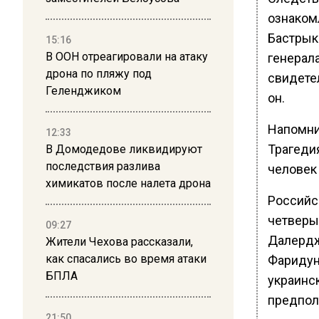
ознаком
Бастрыки
15:16
В ООН отреагировали на атаку
генерал
дрона по пляжу под
свидете
Геленджиком
он.
Напомним
12:33
Трагедия
В Домодедове ликвидируют
последствия разлива
человек 
химикатов после налета дрона
Российс
четверы
09:27
Далердж
Жители Чехова рассказали,
как спасались во время атаки
Фаридун
БПЛА
украинск
предпол
21:50