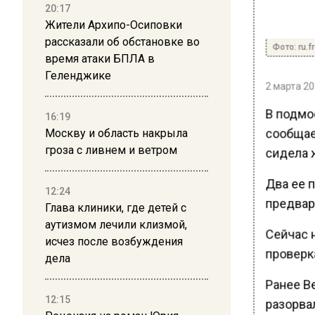
20:17
Жители Архипо-Осиповки
рассказали об обстановке во
Фото: ru.f
время атаки БПЛА в
Геленджике
2 марта 20
В подмо
16:19
сообщает
Москву и область накрыла
гроза с ливнем и ветром
сидела 
Два ее 
12:24
предвар
Глава клиники, где детей с
аутизмом лечили клизмой,
Сейчас 
исчез после возбуждения
проверк
дела
Ранее В
12:15
разорвал