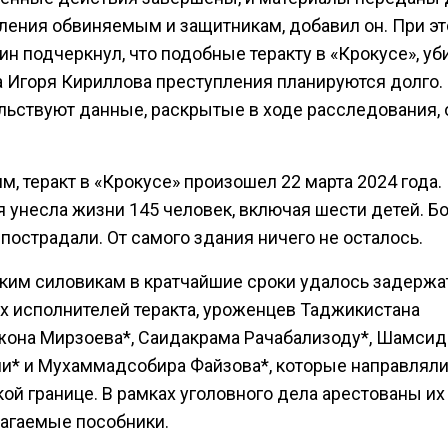
ления обвиняемым и защитникам, добавил он. При э
н подчеркнул, что подобные теракту в «Крокусе», уб
а Игоря Кириллова преступления планируются долго.
льствуют данные, раскрытые в ходе расследования, 
, теракт в «Крокусе» произошел 22 марта 2024 года.
 унесла жизни 145 человек, включая шести детей. Б
пострадали. От самого здания ничего не осталось.
ким силовикам в кратчайшие сроки удалось задержа
х исполнителей теракта, уроженцев Таджикистана
она Мирзоева*, Саидакрама Рачабализоду*, Шамсид
и* и Мухаммадсобира Файзова*, которые направляли
ой границе. В рамках уголовного дела арестованы их
агаемые пособники.