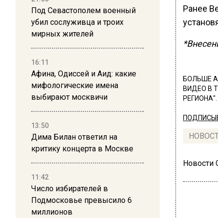
Ранее В
Под Севастополем военный
установя
убил сослуживца и троих
мирных жителей
*Внесен
16:11
Афина, Одиссей и Аид: какие
БОЛЬШЕ А
мифологические имена
ВИДЕО В 
выбирают москвичи
РЕГИОНА".
ПОДПИСЫВ
13:50
НОВОС
Дима Билан ответил на
критику концерта в Москве
Новости
11:42
Число избирателей в
Подмосковье превысило 6
миллионов