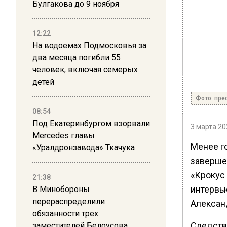
Булгакова до 9 ноября
12:22
На водоемах Подмосковья за
два месяца погибли 55
человек, включая семерых
детей
Фото: пре
08:54
Под Екатеринбургом взорвали
3 марта 20
Mercedes главы
Менее г
«Уралдронзавода» Ткачука
заверше
«Крокус
21:38
интервь
В Минобороны
перераспределили
Алексан
обязанности трех
Следств
заместителей Белоусова