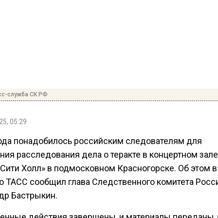
сс-служба СК РФ
25, 05:29
ода понадобилось российским следователям для
ния расследования дела о теракте в концертном зале
 Сити Холл» в подмосковном Красногорске. Об этом в
ю ТАСС сообщил глава Следственного комитета Росс
др Бастрыкин.
енные действия завершены, и материалы переданы 