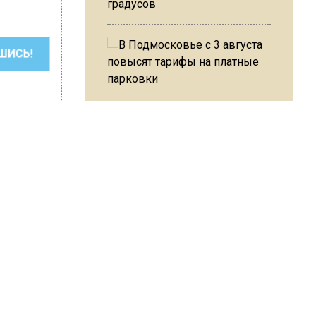
градусов
ШИСЬ!
В Подмосковье с 3 августа
повысят тарифы на платные
парковки
Из-за ливня и грозы в Москве
могут отменить рейсы
 Слепцова
ась