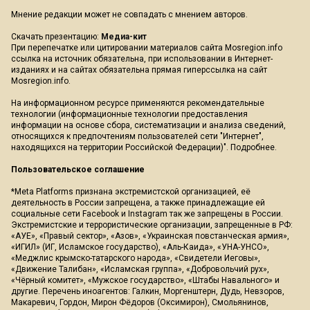
Мнение редакции может не совпадать с мнением авторов.
Скачать презентацию:
Медиа-кит
При перепечатке или цитировании материалов сайта Mosregion.info
ссылка на источник обязательна, при использовании в Интернет-
изданиях и на сайтах обязательна прямая гиперссылка на сайт
Mosregion.info.
На информационном ресурсе применяются рекомендательные
технологии (информационные технологии предоставления
информации на основе сбора, систематизации и анализа сведений,
относящихся к предпочтениям пользователей сети "Интернет",
находящихся на территории Российской Федерации)".
Подробнее
.
Пользовательское соглашение
*Meta Platforms признана экстремистской организацией, её
деятельность в России запрещена, а также принадлежащие ей
социальные сети Facebook и Instagram так же запрещены в России.
Экстремистские и террористические организации, запрещенные в РФ:
«АУЕ», «Правый сектор», «Азов», «Украинская повстанческая армия»,
«ИГИЛ» (ИГ, Исламское государство), «Аль-Каида», «УНА-УНСО»,
«Меджлис крымско-татарского народа», «Свидетели Иеговы»,
«Движение Талибан», «Исламская группа», «Добровольчий рух»,
«Чёрный комитет», «Мужское государство», «Штабы Навального» и
другие. Перечень иноагентов: Галкин, Моргенштерн, Дудь, Невзоров,
Макаревич, Гордон, Мирон Фёдоров (Оксимирон), Смольянинов,