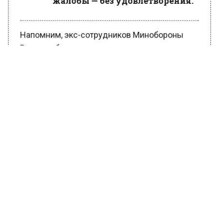
Напомним, экс-сотрудников Минобороны
России обвинили в растрате и выводе почти
4 миллиардов рублей из банка
«Интеркоммерц».
Экс-замминистра Иванов обвиняется в
растрате более 205 миллионов рублей,
связанных с покупкой двух паромов для
Керченской переправы. Кроме того, его
обвинили в получении взятки на сумму 1,185
миллиарда рублей.
Также в деле фигурирует 3,9 миллиарда
рублей, которые Иванов вместе с
подельниками вывел из банка