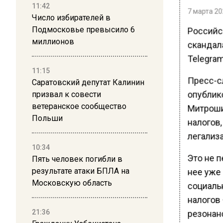
11:42
7 марта 20
Число избирателей в
Подмосковье превысило 6
Российс
миллионов
скандал
Telegram
11:15
Пресс-с
Саратовский депутат Калинин
опублик
призвал к совести
ветеранское сообщество
Митроши
Польши
налогов,
легализ
10:34
Это не 
Пять человек погибли в
результате атаки БПЛА на
нее уже
Московскую область
социаль
налогов
21:36
резонан