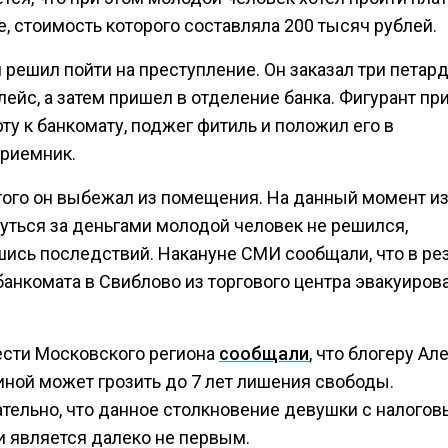
, стоимость которого составляла 200 тысяч рублей.
 решил пойти на преступление. Он заказал три петар
ейс, а затем пришел в отделение банка. Фигурант п
ту к банкомату, поджег фитиль и положил его в
риемник.
того он выбежал из помещения. На данный момент из
нуться за деньгами молодой человек не решился,
шись последствий. Накануне СМИ сообщали, что в ре
банкомата в Свиблово из торгового центра эвакуиров
.
ести Московского региона
сообщали
, что блогеру А
ной может грозить до 7 лет лишения свободы.
тельно, что данное столкновение девушки с налого
и является далеко не первым.