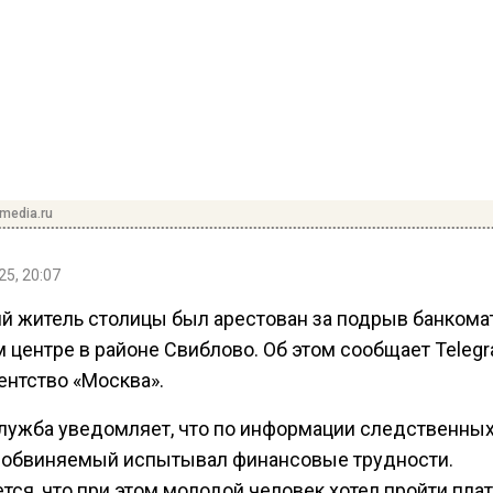
media.ru
25, 20:07
ий житель столицы был арестован за подрыв банкома
 центре в районе Свиблово. Об этом сообщает Teleg
ентство «Москва».
лужба уведомляет, что по информации следственны
, обвиняемый испытывал финансовые трудности.
тся, что при этом молодой человек хотел пройти пла