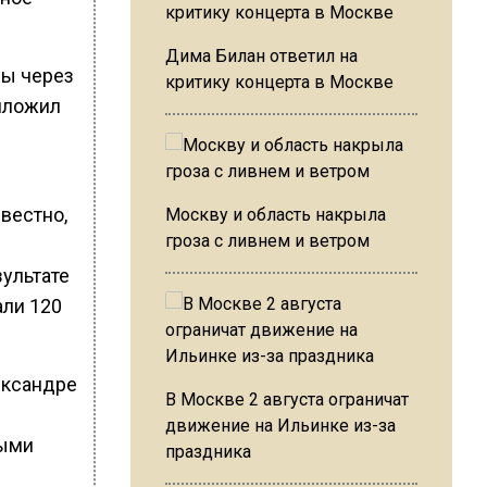
Дима Билан ответил на
ды через
критику концерта в Москве
риложил
вестно,
Москву и область накрыла
гроза с ливнем и ветром
зультате
али 120
лександре
В Москве 2 августа ограничат
движение на Ильинке из-за
выми
праздника