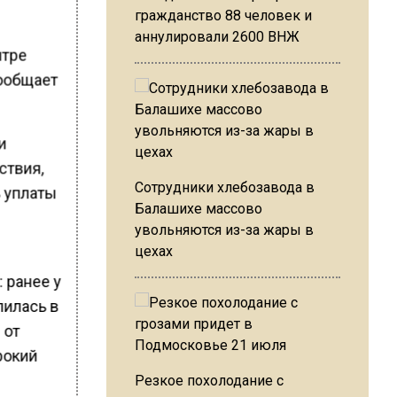
гражданство 88 человек и
аннулировали 2600 ВНЖ
нтре
сообщает
и
ствия,
Сотрудники хлебозавода в
 уплаты
Балашихе массово
увольняются из-за жары в
цехах
 ранее у
лилась в
 от
рокий
Резкое похолодание с