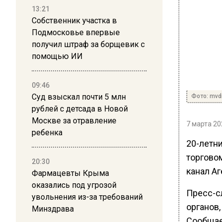
13:21
Собственник участка в
Подмосковье впервые
получил штраф за борщевик с
помощью ИИ
09:46
Суд взыскал почти 5 млн
Фото: mvd
рублей с детсада в Новой
Москве за отравление
7 марта 20
ребенка
20-летн
торговом
20:30
канал Аг
Фармацевты Крыма
оказались под угрозой
Пресс-с
увольнения из-за требований
органов
Минздрава
Сообщае