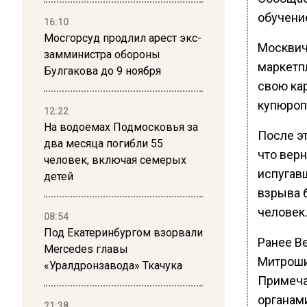
обучение
16:10
Мосгорсуд продлил арест экс-
Москвич
замминистра обороны
маркетпл
Булгакова до 9 ноября
свою кар
купюроп
12:22
На водоемах Подмосковья за
После э
два месяца погибли 55
что вер
человек, включая семерых
испугав
детей
взрыва 
человек
08:54
Под Екатеринбургом взорвали
Ранее В
Mercedes главы
Митроши
«Уралдронзавода» Ткачука
Примеча
органам
21:38