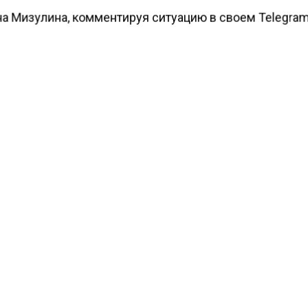
на Мизулина, комментируя ситуацию в своем Telegram
, что подобные случаи становятся все более
траненными. «Ничего удивительного в этом задержан
ые органы, МВД и СК уже третий год системно заним
 инфомошенниками, которые дробят бизнес на множ
ИП, сознательно обманывают государство», — написал
ести Московского региона
сообщали
, что 85% глэмпи
кой области забронировали к 8 Марта.
КТУАЛЬНЫХ НОВОСТЕЙ И ЭКСКЛЮЗИВНЫХ
ПОДПИ
ТЕЛЕГРАМ-КАНАЛЕ "ВЕСТИ МОСКОВСКОГО
АЙТЕСЬ НА МОСРЕГИОН:
ТИ
ДЗЕН
ТЕЛЕГРАМ