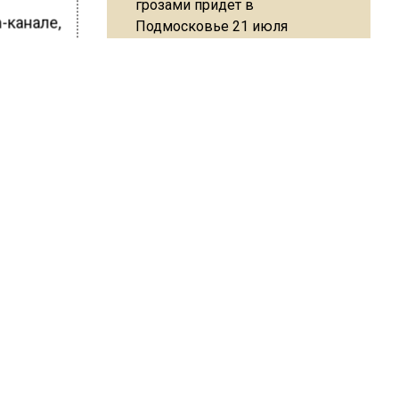
грозами придет в
-канале,
Подмосковье 21 июля
ии нет.
аются
ество
а она.
Юрист Машаров объяснил, как
МРОТ влияет на будущие
нгов в
пенсии
ШИСЬ!
МЧС предупредило об
опасности купания при
перепаде температуры в 10