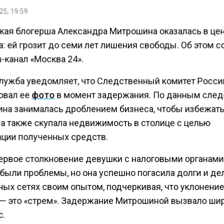
25, 19:59
кая блогерша Александра Митрошина оказалась в це
а: ей грозит до семи лет лишения свободы. Об этом 
-канал «Москва 24».
лужба уведомляет, что Следственный комитет Росси
овал ее
фото
в момент задержания. По данным след
на занималась дроблением бизнеса, чтобы избежать
 а также скупала недвижимость в столице с целью
ации полученных средств.
первое столкновение девушки с налоговыми органами:
 были проблемы, но она успешно погасила долги и де
ных сетях своим опытом, подчеркивая, что уклонение
 — это «стрем». Задержание Митрошиной вызвало ши
с.