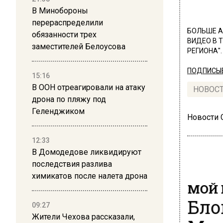
В Минобороны
перераспределили
БОЛЬШЕ А
обязанности трех
ВИДЕО В 
заместителей Белоусова
РЕГИОНА".
ПОДПИСЫВ
15:16
В ООН отреагировали на атаку
НОВОС
дрона по пляжу под
Геленджиком
Новости
12:33
В Домодедове ликвидируют
последствия разлива
химикатов после налета дрона
МОЙ 
Бло
09:27
Жители Чехова рассказали,