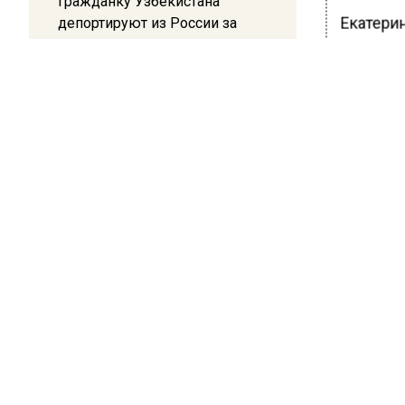
Гражданку Узбекистана
Екатери
депортируют из России за
коврик с триколором
отметила
распрос
Налогов
20:17
Жители Архипо-Осиповки
разными
рассказали об обстановке во
мелких 
время атаки БПЛА в
Геленджике
Ранее В
Московс
БОЛЬШЕ А
ВИДЕО В 
РЕГИОНА".
ПОДПИСЫВ
НОВОС