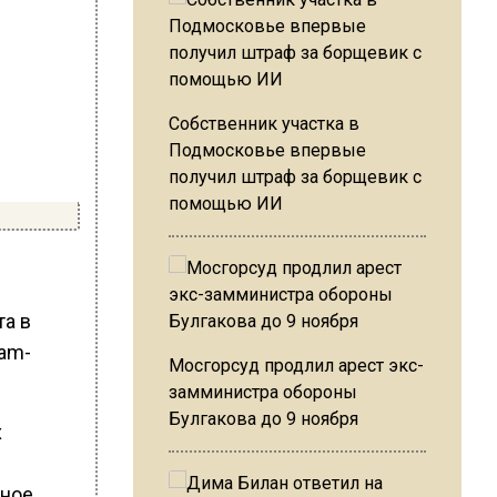
Собственник участка в
Подмосковье впервые
получил штраф за борщевик с
помощью ИИ
та в
ram-
Мосгорсуд продлил арест экс-
замминистра обороны
Булгакова до 9 ноября
х
тное