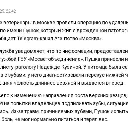
25, 22:42
е ветеринары в Москве провели операцию по удален
 по имени Пушок, который жил с врожденной патолог
бщает Telegram-канал Агентство «Москва».
лужба уведомляет, что по информации, предоставле
лужбой ГБУ «Мосветобъединение», Пушка принесли 
алисту-ратологу Надежде Кузиной. У питомца была с
а с зубами: у него диагностировали перекус нижней 
ижняя челюсть длиннее верхней и выдается вперед.
ело к изменению направления роста верхних резцов, 
я на попытки владельцев подпиливать зубы, ситуация
ась. Из-за травм, причиняемых зубами, Пушок испыт
боль, не мог нормально питаться и терял вес.