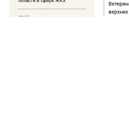
области в сфере ЖКХ
Ветерин
верхних
10:17
анестез
Суд в Москве арестовал
на контр
миллиардера Кустова и
зубов за
гендиректора «Эфко»
Ранее В
подорожа
БОЛЬШЕ А
ВИДЕО В 
РЕГИОНА".
ПОДПИСЫВ
НОВОС
Новости