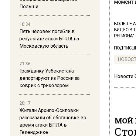
момент и
Польши
БОЛЬШЕ А
10:34
ВИДЕО В 
Пять человек погибли в
РЕГИОНА".
результате атаки БПЛА на
Московскую область
ПОДПИСЫВ
НОВОС
21:36
Гражданку Узбекистана
Новости
депортируют из России за
коврик с триколором
20:17
Жители Архипо-Осиповки
рассказали об обстановке во
МОЙ 
время атаки БПЛА в
Сто
Геленджике