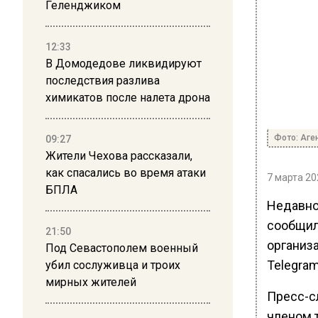
Геленджиком
12:33
В Домодедове ликвидируют
последствия разлива
химикатов после налета дрона
Фото: Аге
09:27
Жители Чехова рассказали,
как спасались во время атаки
7 марта 20
БПЛА
Недавно
сообщил
21:50
организа
Под Севастополем военный
Telegram
убил сослуживца и троих
мирных жителей
Пресс-с
членом 