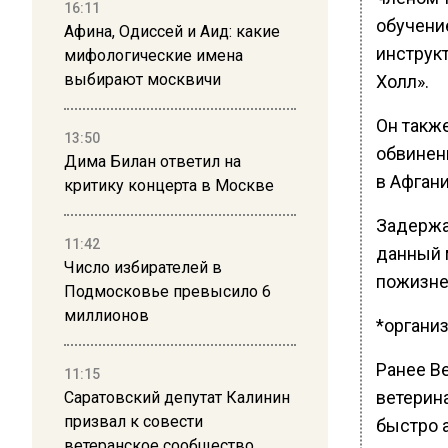
16:11
обучени
Афина, Одиссей и Аид: какие
инструк
мифологические имена
выбирают москвичи
Холл».
Он такж
13:50
обвинен
Дима Билан ответил на
в Афган
критику концерта в Москве
Задержа
11:42
данный 
Число избирателей в
пожизне
Подмосковье превысило 6
миллионов
*органи
Ранее В
11:15
ветерин
Саратовский депутат Калинин
призвал к совести
быстро 
ветеранское сообщество