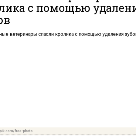
лика с помощью удален
ов
pik.com/free-photo