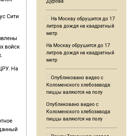
Дурова
ус Сити
ъявлены
На Москву обрушится до 17
их войск
литров дождя на квадратный
.
метр
ЦРУ. На
Опубликовано видео с
Коломенского хлебозавода:
пиццы валяются на полу
отное
 данный