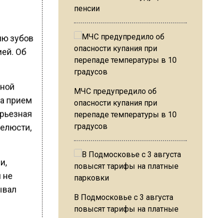
пенсии
ию зубов
ией. Об
нной
МЧС предупредило об
на прием
опасности купания при
ерьезная
перепаде температуры в 10
градусов
челюсти,
и,
 не
ывал
В Подмосковье с 3 августа
повысят тарифы на платные