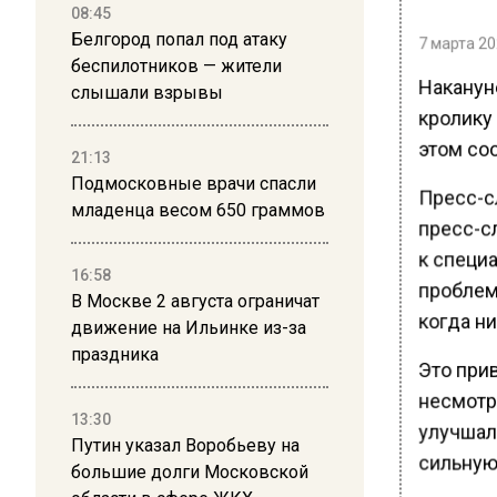
08:45
Белгород попал под атаку
7 марта 20
беспилотников — жители
Наканун
слышали взрывы
кролику
этом соо
21:13
Подмосковные врачи спасли
Пресс-с
младенца весом 650 граммов
пресс-с
к специ
16:58
проблем
В Москве 2 августа ограничат
когда н
движение на Ильинке из-за
праздника
Это прив
несмотр
13:30
улучшал
Путин указал Воробьеву на
сильную 
большие долги Московской