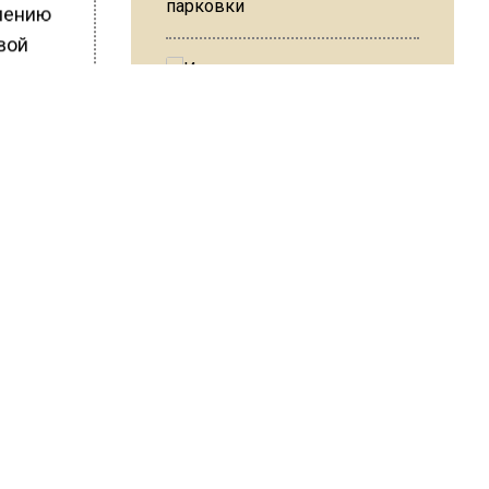
парковки
алению
вой
привели
прежних
изни.
Из-за ливня и грозы в Москве
 букеты
могут отменить рейсы
ШИСЬ!
В ОП предложили ввести
допвыплату для россиян
после 70 лет