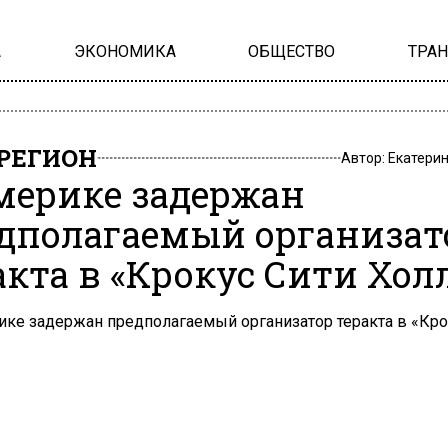
А
ЭКОНОМИКА
ОБЩЕСТВО
ТРА
РЕГИОН
Автор:
Екатери
мерике задержан
дполагаемый организат
акта в «Крокус Сити Хол