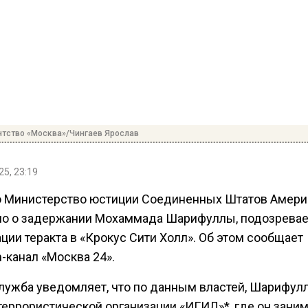
нтство «Москва»/Чингаев Ярослав
25, 23:19
 Министерство юстиции Соединенных Штатов Амери
о о задержании Мохаммада Шарифуллы, подозревае
ции теракта в «Крокус Сити Холл». Об этом сообщает
-канал «Москва 24».
лужба уведомляет, что по данным властей, Шарифул
террористической организации «ИГИЛ»*, где он зани