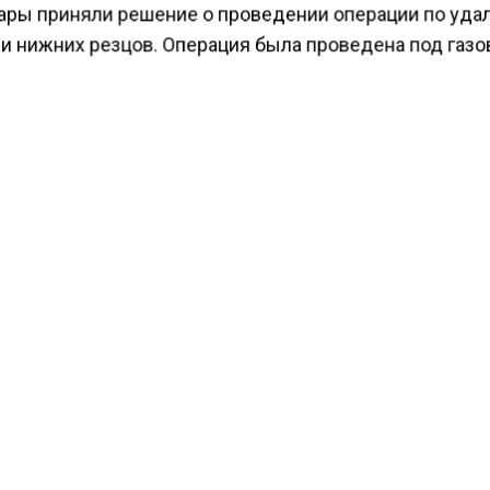
ары приняли решение о проведении операции по уд
 и нижних резцов. Операция была проведена под газо
ией. Спустя две недели после вмешательства Пушка 
ольный осмотр. Врачи отметили, что лунке на месте 
тянулись, а сам кролик адаптировался к «беззубой» ж
ести Московского региона
сообщали
, что цветочные
ли практически в два раза перед 8 марта.
КТУАЛЬНЫХ НОВОСТЕЙ И ЭКСКЛЮЗИВНЫХ
ПОДПИ
ТЕЛЕГРАМ-КАНАЛЕ "ВЕСТИ МОСКОВСКОГО
АЙТЕСЬ НА МОСРЕГИОН:
ТИ
ДЗЕН
ТЕЛЕГРАМ
 СМИ2