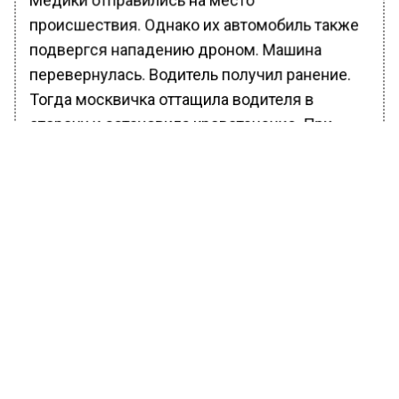
происшествия. Однако их автомобиль также
подвергся нападению дроном. Машина
перевернулась. Водитель получил ранение.
Тогда москвичка оттащила водителя в
сторону и остановила кровотечение. При
этом над ними все время висели украинские
БПЛА, рассказала она.
Небо было «грязным» от нашествия дронов,
которые били по всем движущимся
объектам без разбору, продолжила
москвичка. Поэтому никто не мог и близко
подойти для помощи и спасения
оказавшихся в окружении БПЛА российских
бойцов.