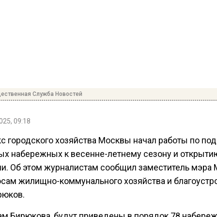
ественная Служба Новостей
025, 09:18
с городского хозяйства Москвы начал работы по под
ых набережных к весенне-летнему сезону и открыти
ии. Об этом журналистам сообщил заместитель мэра
осам жилищно-коммунального хозяйства и благоустр
рюков.
ам Бирюкова, будут приведены в порядок 78 набереж