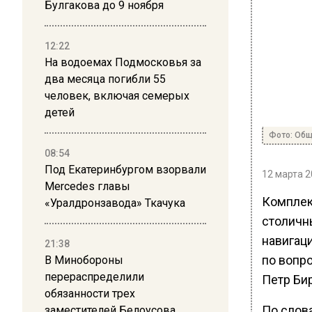
Булгакова до 9 ноября
12:22
На водоемах Подмосковья за
два месяца погибли 55
человек, включая семерых
детей
Фото: Общ
08:54
Под Екатеринбургом взорвали
12 марта 2
Mercedes главы
Комплек
«Уралдронзавода» Ткачука
столичн
навигац
21:38
по вопр
В Минобороны
перераспределили
Петр Би
обязанности трех
По слов
заместителей Белоусова