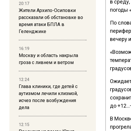
в среду,
20:17
погоды 
Жители Архипо-Осиповки
рассказали об обстановке во
По слов
время атаки БПЛА в
перифер
Геленджике
вечеру 
16:19
«Возмож
Москву и область накрыла
температ
гроза с ливнем и ветром
градусов
12:24
Ожидает
Глава клиники, где детей с
градусов
аутизмом лечили клизмой,
сохрани
исчез после возбуждения
до +12…
дела
В Москв
12:15
прогрела