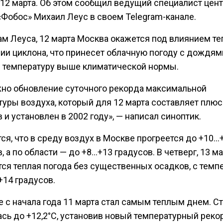
 12 марта. Об этом сообщил ведущий специалист цен
«Фобос» Михаил Леус в своем Telegram-канале.
ам Леуса, 12 марта Москва окажется под влиянием те
ии циклона, что принесет облачную погоду с дождям
и температуру выше климатической нормы.
но обновление суточного рекорда максимальной
уры воздуха, который для 12 марта составляет плюс 
 и установлен в 2002 году», — написал синоптик.
ся, что в среду воздух в Москве прогреется до +10…
, а по области — до +8…+13 градусов. В четверг, 13 ма
тся теплая погода без существенных осадков, с темп
+14 градусов.
е с начала года 11 марта стал самым теплым днем. С
сь до +12,2°C, установив новый температурный реко