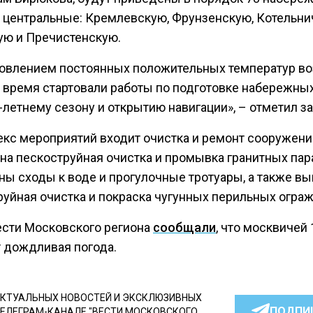
 центральные: Кремлевскую, Фрунзенскую, Котельни
ю и Пречистенскую.
новлением постоянных положительных температур во
 время стартовали работы по подготовке набережных
-летнему сезону и открытию навигации», – отметил з
екс мероприятий входит очистка и ремонт сооружени
на пескоструйная очистка и промывка гранитных пар
ны сходы к воде и прогулочные тротуары, а также в
руйная очистка и покраска чугунных перильных огра
ести Московского региона
сообщали
, что москвичей 
 дождливая погода.
КТУАЛЬНЫХ НОВОСТЕЙ И ЭКСКЛЮЗИВНЫХ
ПОДПИ
ТЕЛЕГРАМ-КАНАЛЕ "ВЕСТИ МОСКОВСКОГО