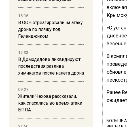
включая
Крымску
15:16
В ООН отреагировали на атаку
«С уста
дрона по пляжу под
дневное
Геленджиком
весенне
12:33
В компл
В Домодедове ликвидируют
проведе
последствия разлива
обновле
химикатов после налета дрона
пескост
09:27
Ранее В
Жители Чехова рассказали,
ожидает
как спасались во время атаки
БПЛА
БОЛЬШЕ А
21:50
ВИДЕО В 