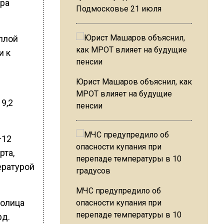
тра
Подмосковье 21 июля
плой
и к
Юрист Машаров объяснил, как
МРОТ влияет на будущие
9,2
пенсии
+12
рта,
ературой
МЧС предупредило об
толица
опасности купания при
перепаде температуры в 10
рд.