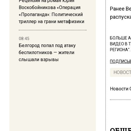
Рецензия на роман Юрия
Воскобойникова «Операция
Ранее В
«Пропаганда»: Политический
распуск
триллер на грани метафизики
БОЛЬШЕ А
08:45
ВИДЕО В 
Белгород попал под атаку
РЕГИОНА".
беспилотников — жители
слышали взрывы
ПОДПИСЫВ
НОВОС
Новости
ОБЩЕ