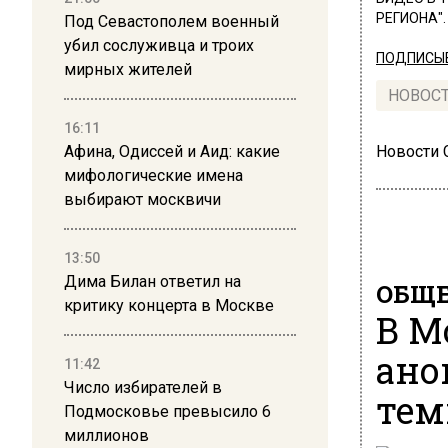
РЕГИОНА".
Под Севастополем военный
убил сослуживца и троих
ПОДПИСЫВ
мирных жителей
НОВОС
16:11
Афина, Одиссей и Аид: какие
Новости
мифологические имена
выбирают москвичи
13:50
Дима Билан ответил на
ОБЩЕ
критику концерта в Москве
В М
ано
11:42
Число избирателей в
тем
Подмосковье превысило 6
миллионов