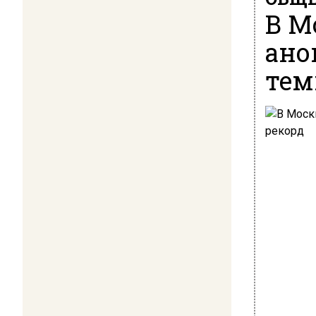
В М
ано
тем