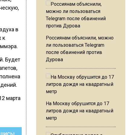
ческую,
здуха в
 к
Россиянам объяснили, можно
ли пользоваться Telegram
аммэра.
после обвинений против
й. Будет
Дурова
апетов,
ыполнена
ждений.
12 марта
На Москву обрушится до 17
литров дождя на квадратный
метр
ШИСЬ!