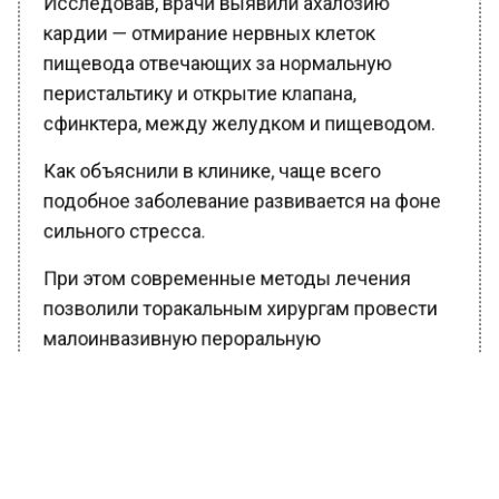
кардии — отмирание нервных клеток
пищевода отвечающих за нормальную
перистальтику и открытие клапана,
сфинктера, между желудком и пищеводом.
Как объяснили в клинике, чаще всего
подобное заболевание развивается на фоне
сильного стресса.
При этом современные методы лечения
позволили торакальным хирургам провести
малоинвазивную пероральную
эндоскопическую миотомию. Ребенку под
общим накрозом провели миотомию —
рассечение мышц пищевода, позволившее
восстановить своевременную эвакуацию
еды из пищевода в желудок.