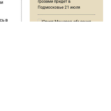
грозами придет в
ми
Подмосковье 21 июля
сь в
 вести
Юрист Машаров объяснил, как
ные
МРОТ влияет на будущие
пенсии
ШИСЬ!
МЧС предупредило об
опасности купания при
перепаде температуры в 10