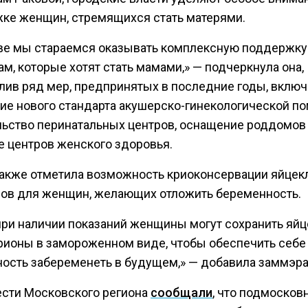
ке женщин, стремящихся стать матерями.
ве мы стараемся оказывать комплексную поддержку
м, которые хотят стать мамами,» — подчеркнула она,
лив ряд мер, предпринятых в последние годы, включ
ие нового стандарта акушерско-гинекологической п
льство перинатальных центров, оснащение роддомов
е центров женского здоровья.
также отметила возможность криоконсервации яйцек
ов для женщин, желающих отложить беременность.
при наличии показаний женщины могут сохранить яйц
рионы в замороженном виде, чтобы обеспечить себе
ость забеременеть в будущем,» — добавила заммэра
ести Московского региона
сообщали
, что подмосков