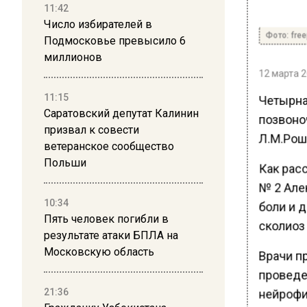
11:42
Число избирателей в
Фото: free
Подмосковье превысило 6
миллионов
12 марта 2
11:15
Четырна
Саратовский депутат Калинин
позвоно
призвал к совести
Л.М.Рош
ветеранское сообщество
Польши
Как рас
№ 2 Але
10:34
боли и 
Пять человек погибли в
сколиоз
результате атаки БПЛА на
Московскую область
Врачи п
проведе
21:36
нейрофи