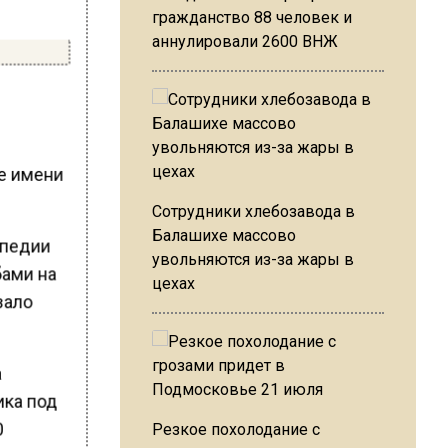
гражданство 88 человек и
аннулировали 2600 ВНЖ
е имени
Сотрудники хлебозавода в
Балашихе массово
опедии
увольняются из-за жары в
бами на
цехах
зало
а
ика под
0
Резкое похолодание с