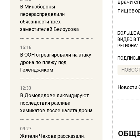
врачи с
В Минобороны
пищевод
перераспределили
обязанности трех
заместителей Белоусова
БОЛЬШЕ А
ВИДЕО В 
РЕГИОНА".
15:16
В ООН отреагировали на атаку
ПОДПИСЫВ
дрона по пляжу под
Геленджиком
НОВОС
Новости
12:33
В Домодедове ликвидируют
последствия разлива
химикатов после налета дрона
09:27
ОБЩЕ
Жители Чехова рассказали,