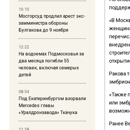
поддерж
16:10
Мосгорсуд продлил арест экс-
«В Моск
замминистра обороны
женщина
Булгакова до 9 ноября
перечис
внедрен
12:22
строите
На водоемах Подмосковья за
открыти
два месяца погибли 55
человек, включая семерых
Ракова 
детей
эмбрион
08:54
«Также 
Под Екатеринбургом взорвали
или эмб
Mercedes главы
возможн
«Уралдронзавода» Ткачука
Ранее В
21:38