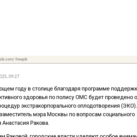
pik.com/ freepik
025, 09:27
ющем году в столице благодаря программе поддерж
ктивного здоровья по полису ОМС будет проведено о
роцедур экстракорпорального оплодотворения (ЭКО).
 заместитель мэра Москвы по вопросам социального
 Анастасия Ракова.
ам Раковой, городские власти уделяют особое внима