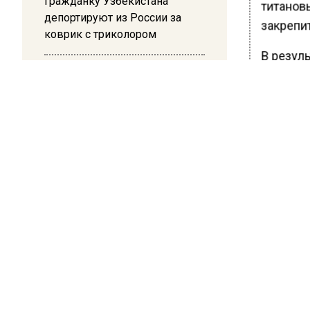
Гражданку Узбекистана
титанов
депортируют из России за
закрепи
коврик с триколором
В резул
рост на
20:17
Жители Архипо-Осиповки
обычный
рассказали об обстановке во
время атаки БПЛА в
Ранее В
Геленджике
врачи с
пищевод
БОЛЬШЕ А
ВИДЕО В 
РЕГИОНА".
ПОДПИСЫВ
НОВОС