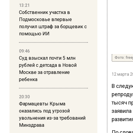
13:21
Собственник участка в
Подмосковье впервые
получил штраф за борщевик с
помощью ИИ
09:46
Суд взыскал почти 5 млн
Фото: free
рублей с детсада в Новой
Москве за отравление
12 марта 2
ребенка
В следу
репроду
20:30
тысяч п
Фармацевты Крыма
заявила
оказались под угрозой
увольнения из-за требований
развития
Минздрава
По слов