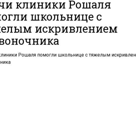
чи клиники Рошаля
огли школьнице с
елым искривлением
воночника