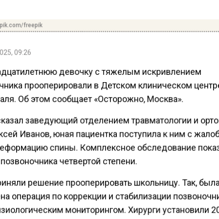
pik.com/freepik
025, 09:26
дцатилетнюю девочку с тяжелым искривлением
чника прооперировали в Детском клиническом центр
аля. Об этом сообщает «Осторожно, Москва».
сказал заведующий отделением травматологии и орт
ксей Иванов, юная пациентка поступила к ним с жало
деформацию спины. Комплексное обследование пока
 позвоночника четвертой степени.
риняли решение прооперировать школьницу. Так, был
на операция по коррекции и стабилизации позвоночн
зиологическим мониторингом. Хирурги установили 2