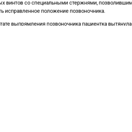
ых винтов со специальными стержнями, позволивши
ть исправленное положение позвоночника.
ьтате выпрямления позвоночника пациентка вытянула
 11 сантиметров. После реабилитации девочка сможет
 образ жизни, заверил врач.
ести Московского региона
сообщали
, что подмосков
пасли подростка, страдающего редким заболеванием
а.
КТУАЛЬНЫХ НОВОСТЕЙ И ЭКСКЛЮЗИВНЫХ
ПОДПИ
ТЕЛЕГРАМ-КАНАЛЕ "ВЕСТИ МОСКОВСКОГО
АЙТЕСЬ НА МОСРЕГИОН:
ТИ
ДЗЕН
ТЕЛЕГРАМ