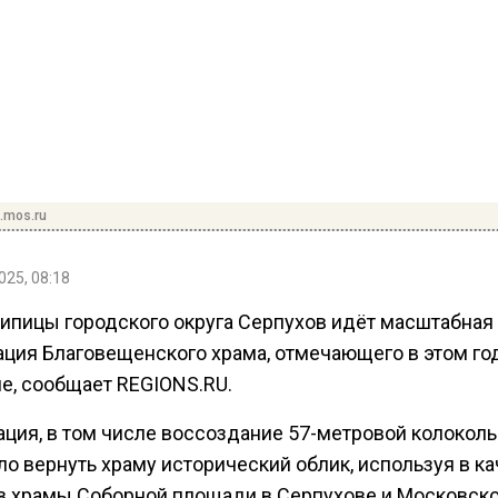
i.mos.ru
025, 08:18
Липицы городского округа Серпухов идёт масштабная
ация Благовещенского храма, отмечающего в этом го
ие, сообщает REGIONS.RU.
ация, в том числе воссоздание 57-метровой колоколь
о вернуть храму исторический облик, используя в к
в храмы Соборной площади в Серпухове и Московск