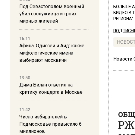
Под Севастополем военный
БОЛЬШЕ А
ВИДЕО В 
убил сослуживца и троих
РЕГИОНА".
мирных жителей
ПОДПИСЫВ
16:11
НОВОС
Афина, Одиссей и Аид: какие
мифологические имена
Новости
выбирают москвичи
13:50
Дима Билан ответил на
критику концерта в Москве
ОБЩЕ
РЖД
11:42
Число избирателей в
ист
Подмосковье превысило 6
миллионов