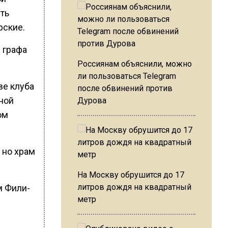
ть
рские.
 графа
Россиянам объяснили, можно
ли пользоваться Telegram
ве клуба
после обвинений против
ной
Дурова
ом
 но храм
На Москву обрушится до 17
литров дождя на квадратный
м Фили-
метр