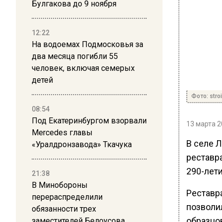
Булгакова до 9 ноября
12:22
На водоемах Подмосковья за
два месяца погибли 55
человек, включая семерых
детей
Фото: stro
08:54
Под Екатеринбургом взорвали
13 марта 2
Mercedes главы
В селе 
«Уралдронзавода» Ткачука
реставр
290-лет
21:38
В Минобороны
Реставр
перераспределили
позволил
обязанности трех
образцо
заместителей Белоусова