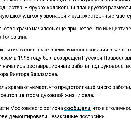
одчества. В ярусах колокольни планируется размести
ную школу, школу звонарей и художественные масте
ьство храма началось ещё при Петре I по инициативе
 Головкина.
акрытия в советское время и использования в качест
, храм в 1998 году был возвращён Русской Православ
и начались реставрационные работы под руководств
тора Виктора Варламова.
ль храма отмечает, что предстоит ещё много работы,
новится центром духовной жизни села.
ести Московского региона
сообщали
, что в столично
ве демонтировали незаконные постройки.