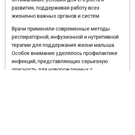
развития, поддерживая работу всех
жизненно важных органов и систем.
Врачи применяли современные методы
респираторной, инфузионной и нутритивной
терапии для поддержания жизни малыша.
Особое внимание уделялось профилактике
инфекций, представляющих серьезную
опасность для новорожденных с
ослабленным иммунитетом.
Заведующая Люберецким роддомом
Татьяна Мельник подчеркнула, что успешное
выхаживание таких детей является
результатом скоординированной работы
команды специалистов, включая акушеров-
гинекологов и медицинских сестер.