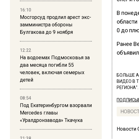
16:10
В понеде
Мосгорсуд продлил арест экс-
области 
замминистра обороны
0 до плю
Булгакова до 9 ноября
Ранее В
12:22
объявил
На водоемах Подмосковья за
два месяца погибли 55
человек, включая семерых
БОЛЬШЕ А
детей
ВИДЕО В 
РЕГИОНА".
08:54
ПОДПИСЫВ
Под Екатеринбургом взорвали
НОВОС
Mercedes главы
«Уралдронзавода» Ткачука
Новости
21:38