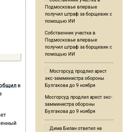
Собственник участка в
Подмосковье впервые
получил штраф за борщевик с
помощью ИИ
общил
в
в
Мосгорсуд продлил арест экс-
замминистра обороны
Булгакова до 9 ноября
яет
менный