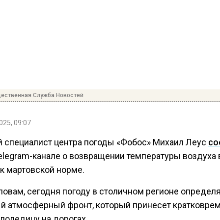
ественная Служба Новостей
025, 09:07
 специалист центра погоды «Фобос» Михаил Леус
со
elegram-канале о возвращении температуры воздуха 
 к мартовской норме.
ловам, сегодня погоду в столичном регионе определ
й атмосферный фронт, который принесет кратковре
ололедицу на дорогах.