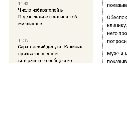
11:42
показыв
Число избирателей в
Подмосковье превысило 6
Обеспок
миллионов
клинику
него пр
11:15
попросил
Саратовский депутат Калинин
Мужчина
призвал к совести
ветеранское сообщество
показыва
Польши
Ранее В
смартфо
10:34
Люберца
Пять человек погибли в
результате атаки БПЛА на
Московскую область
БОЛЬШЕ А
ВИДЕО В 
21:36
РЕГИОНА".