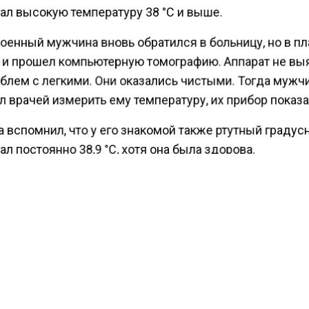
ал высокую температуру 38 °C и выше.
оенный мужчина вновь обратился в больницу, но в п
, и прошел компьютерную томографию. Аппарат не вы
облем с легкими. Они оказались чистыми. Тогда мужч
 врачей измерить ему температуру, их прибор показал
 вспомнил, что у его знакомой также ртутный градус
л постоянно 38,9 °C, хотя она была здорова.
ести Московского региона
сообщали
, что китайские
ны взорвались во время зарядки и спалили квартиру 
х.
КТУАЛЬНЫХ НОВОСТЕЙ И ЭКСКЛЮЗИВНЫХ
ПОДПИ
ТЕЛЕГРАМ-КАНАЛЕ "ВЕСТИ МОСКОВСКОГО