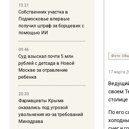
13:21
Собственник участка в
Подмосковье впервые
получил штраф за борщевик с
помощью ИИ
09:46
Суд взыскал почти 5 млн
Фото: Общ
рублей с детсада в Новой
Москве за отравление
17 марта 2
ребенка
Ведущий
своем T
20:30
столице
Фармацевты Крыма
оказались под угрозой
По его с
увольнения из-за требований
холодны
Минздрава
снег и г