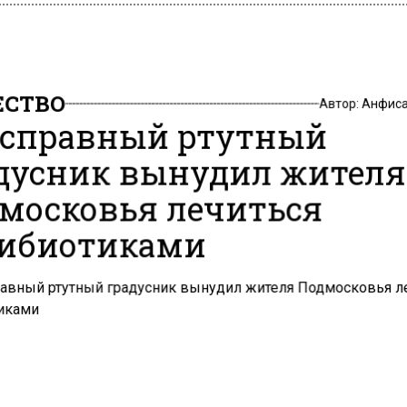
СТВО
Автор:
Анфиса
справный ртутный
дусник вынудил жителя
московья лечиться
ибиотиками