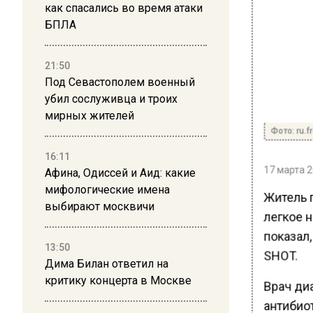
как спасались во время атаки
БПЛА
21:50
Под Севастополем военный
убил сослуживца и троих
мирных жителей
Фото: ru.f
16:11
17 марта 2
Афина, Одиссей и Аид: какие
мифологические имена
Житель 
выбирают москвичи
легкое н
показал,
13:50
SHOT.
Дима Билан ответил на
критику концерта в Москве
Врач ди
антибиот