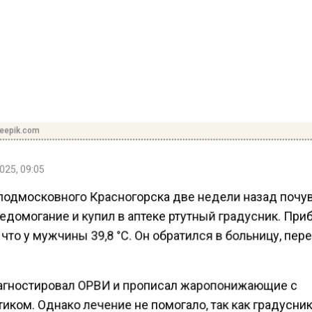
reepik.com
025, 09:05
подмосковного Красногорска две недели назад почу
едомогание и купил в аптеке ртутный градусник. При
 что у мужчины 39,8 °C. Он обратился в больницу, пер
агностировал ОРВИ и прописал жаропонижающие с
иком. Однако лечение не помогало, так как градусни