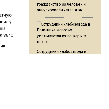
гражданство 88 человек и
аннулировали 2600 ВНЖ
латную
явил у
ина
 36 °C.
ник
Сотрудники хлебозавода в
Балашихе массово
увольняются из-за жары в
цехах
в
ШИСЬ!
Резкое похолодание с