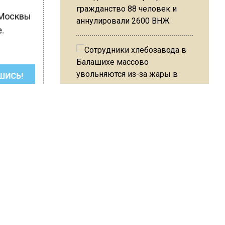
гражданство 88 человек и
 Москвы
аннулировали 2600 ВНЖ
е.
ШИСЬ!
Сотрудники хлебозавода в
Балашихе массово
увольняются из-за жары в
цехах
Резкое похолодание с