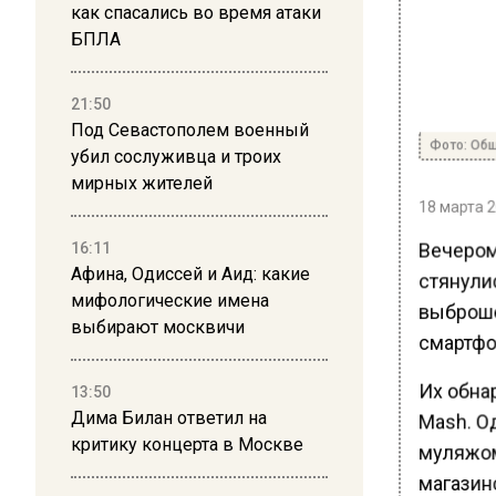
как спасались во время атаки
БПЛА
21:50
Под Севастополем военный
Фото: Общ
убил сослуживца и троих
мирных жителей
18 марта 2
Вечером
16:11
Афина, Одиссей и Аид: какие
стянули
мифологические имена
выброше
выбирают москвичи
смартфо
Их обна
13:50
Дима Билан ответил на
Mash. О
критику концерта в Москве
муляжом
магазин