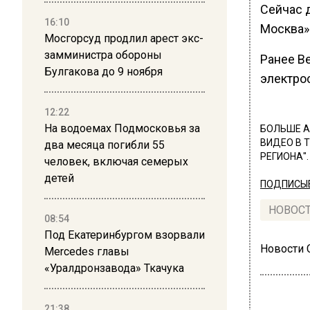
Сейчас 
16:10
Москва»
Мосгорсуд продлил арест экс-
замминистра обороны
Ранее В
Булгакова до 9 ноября
электрос
12:22
На водоемах Подмосковья за
БОЛЬШЕ А
ВИДЕО В 
два месяца погибли 55
РЕГИОНА".
человек, включая семерых
детей
ПОДПИСЫВ
НОВОС
08:54
Под Екатеринбургом взорвали
Новости
Mercedes главы
«Уралдронзавода» Ткачука
21:38