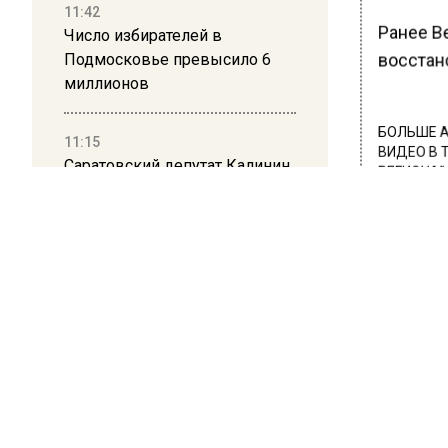
11:42
Ранее В
Число избирателей в
Подмосковье превысило 6
восстано
миллионов
БОЛЬШЕ А
11:15
ВИДЕО В 
Саратовский депутат Калинин
РЕГИОНА".
призвал к совести
ветеранское сообщество
ПОДПИСЫВ
Польши
НОВОС
10:34
Новости
Пять человек погибли в
результате атаки БПЛА на
Московскую область
21:36