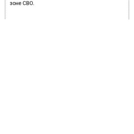
зоне СВО.
БОЛЬШЕ АКТУАЛЬНЫХ НОВОСТЕЙ И ЭКСКЛЮЗИВНЫХ
ВИДЕО В ТЕЛЕГРАМ-КАНАЛЕ "ВЕСТИ МОСКОВСКОГО
РЕГИОНА".
ПОДПИШИСЬ!
ПОДПИСЫВАЙТЕСЬ НА МОСРЕГИОН:
НОВОСТИ
ДЗЕН
ТЕЛЕГРАМ
Новости СМИ2
МОЙ РЕГИОН
Автор:
Анна Мигинеишвили
В Люберцах вывесили список