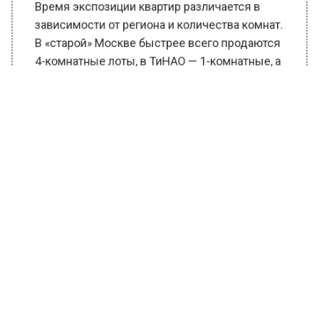
Время экспозиции квартир различается в
зависимости от региона и количества комнат.
В «старой» Москве быстрее всего продаются
4-комнатные лоты, в ТиНАО — 1-комнатные, а
в Московской области — 3-комнатные.
Общая тенденция роста цен наблюдается в
большинстве городов-миллионников России.
Москва заняла третье место по росту цен на
первичное жилье, уступив Казани и
Челябинску. С отменой льготной ипотеки в
июле 2024 года активность покупателей
возросла, что привело к вымыванию с рынка
наиболее доступных предложений и, как
следствие, к увеличению средних цен.
Ранее Вести Московского региона