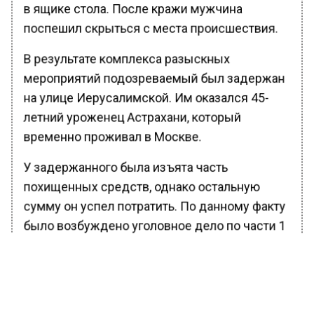
в ящике стола. После кражи мужчина
поспешил скрыться с места происшествия.
В результате комплекса разыскных
мероприятий подозреваемый был задержан
на улице Иерусалимской. Им оказался 45-
летний уроженец Астрахани, который
временно проживал в Москве.
У задержанного была изъята часть
похищенных средств, однако остальную
сумму он успел потратить. По данному факту
было возбуждено уголовное дело по части 1
статьи 158 УК РФ («Кража»). Рассмотрев
дело, суд избрал для фигуранта меру
пресечения в виде подписки о невыезде.