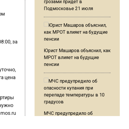
грозами придет в
Подмосковье 21 июля
ном
8:00, за
Юрист Машаров объяснил, как
МРОТ влияет на будущие
пенсии
суточно,
эта цена
вартиры
е нужно
МЧС предупредило об
е mos.ru
опасности купания при
перепаде температуры в 10