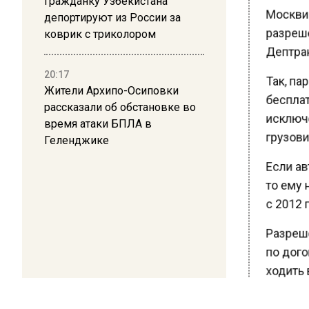
Гражданку Узбекистана
Москвич
депортируют из России за
разрешен
коврик с триколором
Дептранс
20:17
Так, па
Жители Архипо-Осиповки
бесплатн
рассказали об обстановке во
исключе
время атаки БПЛА в
грузовик
Геленджике
Если авт
то ему н
с 2012 г
Разреше
по догов
ходить в
и там о