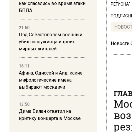
как спасались во время атаки
РЕГИОНА".
БПЛА
ПОДПИСЫВ
НОВОС
21:50
Под Севастополем военный
убил сослуживца и троих
Новости
мирных жителей
16:11
Афина, Одиссей и Аид: какие
мифологические имена
ГЛАВ
выбирают москвичи
Мос
воз
13:50
Дима Билан ответил на
рез
критику концерта в Москве
раз