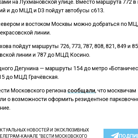
ками на Лухмановской улице. Вместо маршрута 772 в
ий и до МЦД и D3 пойдут автобусы с613.
евером и востоком Москвы можно добраться по МЦ
екрасовской линии.
ова пойдут маршруты 726, 773, 787, 808, 821, 849 и 8
вской линии и 787 до МЦД Косино.
дного Дегунина — маршруты 154 до метро «Ботаниче
215 до МЦД Грачёвская.
ести Московского региона
сообщали
, что москвичам
ли о возможности оформить резидентное парковочн
ние.
КТУАЛЬНЫХ НОВОСТЕЙ И ЭКСКЛЮЗИВНЫХ
ПОДПИ
ТЕЛЕГРАМ-КАНАЛЕ "ВЕСТИ МОСКОВСКОГО