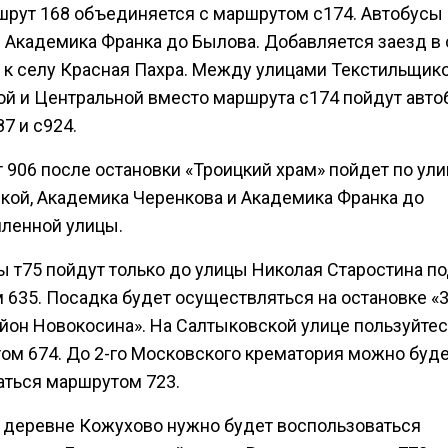
ршрут 168 объединяется с маршрутом с174. Автобусы
е Академика Франка до Былова. Добавляется заезд в 
 к селу Красная Пахра. Между улицами Текстильщико
ой и Центральной вместо маршрута с174 пойдут авт
87 и с924.
 906 после остановки «Троицкий храм» пойдет по ул
кой, Академика Черенкова и Академика Франка до
енной улицы.
ы т75 пойдут только до улицы Николая Старостина п
 635. Посадка будет осуществляться на остановке «3
йон Новокосина». На Салтыковской улице пользуйтес
ом 674. До 2-го Московского крематория можно буд
аться маршрутом 723.
в деревне Кожухово нужно будет воспользоваться