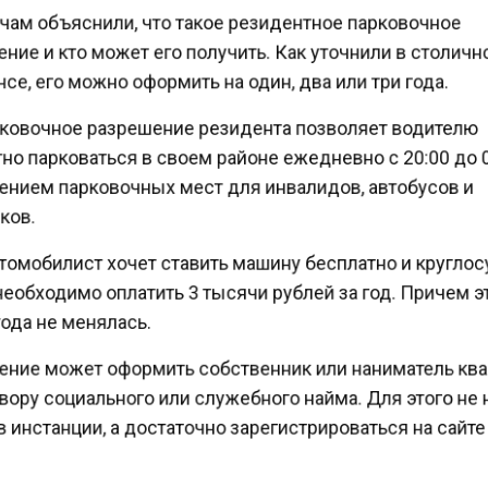
ам объяснили, что такое резидентное парковочное
ие и кто может его получить. Как уточнили в столич
е, его можно оформить на один, два или три года.
рковочное разрешение резидента позволяет водителю
о парковаться в своем районе ежедневно с 20:00 до 0
нием парковочных мест для инвалидов, автобусов и
ов.
омобилист хочет ставить машину бесплатно и кругло
еобходимо оплатить 3 тысячи рублей за год. Причем 
ода не менялась.
ние может оформить собственник или наниматель к
ору социального или служебного найма. Для этого н
 инстанции, а достаточно зарегистрироваться на сайт
формить разрешение дистанционно.