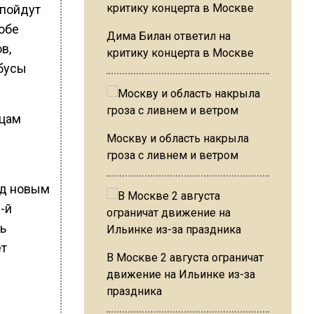
 пойдут
обе
Дима Билан ответил на
в,
критику концерта в Москве
обусы
ицам
Москву и область накрыла
гроза с ливнем и ветром
од новым
-й
ь
ет
В Москве 2 августа ограничат
движение на Ильинке из-за
праздника