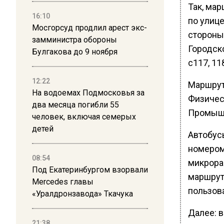
Так, ма
16:10
по улиц
Мосгорсуд продлил арест экс-
стороны
замминистра обороны
Городск
Булгакова до 9 ноября
с117, 11
12:22
Маршрут
На водоемах Подмосковья за
Физичес
два месяца погибли 55
Промышл
человек, включая семерых
детей
Автобус
номером
08:54
микрора
Под Екатеринбургом взорвали
маршрут
Mercedes главы
пользов
«Уралдронзавода» Ткачука
Далее: 
21:38