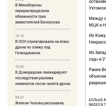
останов
В Минобороны
Ухтомск
перераспределили
обязанности трех
Между с
заместителей Белоусова
МЦК и Н
Из Кожух
15:16
В ООН отреагировали на атаку
Некрасо
дрона по пляжу под
Из Запа
Геленджиком
сад» и 
12:33
Ранее В
В Домодедове ликвидируют
объясни
последствия разлива
разреше
химикатов после налета дрона
09:27
БОЛЬШЕ А
Жители Чехова рассказали,
ВИДЕО В 