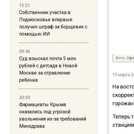
13:21
Собственник участка в
Подмосковье впервые
получил штраф за борщевик с
помощью ИИ
09:46
Суд взыскал почти 5 млн
Фото: Оф
рублей с детсада в Новой
Москве за отравление
19 марта 2
ребенка
На восто
скоррек
20:30
горожан
Фармацевты Крыма
оказались под угрозой
Теперь 
увольнения из-за требований
станция
Минздрава