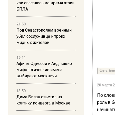
как спасались во время атаки
БПЛА
21:50
Под Севастополем военный
убил сослуживца и троих
мирных жителей
16:11
Афина, Одиссей и Аид: какие
мифологические имена
Фото: free
выбирают москвичи
20 марта 2
13:50
По слов
Дима Билан ответил на
роль в б
критику концерта в Москве
начинат