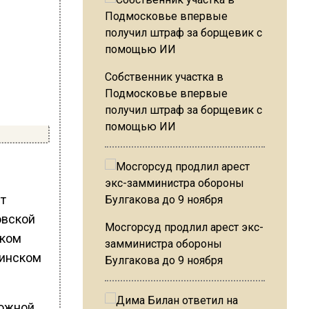
Собственник участка в
Подмосковье впервые
получил штраф за борщевик с
помощью ИИ
т
овской
Мосгорсуд продлил арест экс-
ском
замминистра обороны
нинском
Булгакова до 9 ноября
рожной