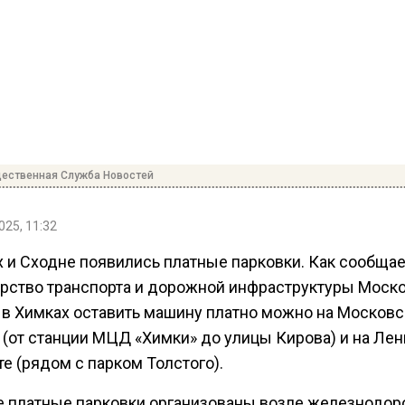
ественная Служба Новостей
025, 11:32
х и Сходне появились платные парковки. Как
сообщае
рство транспорта и дорожной инфраструктуры Моск
, в Химках оставить машину платно можно на Москов
 (от станции МЦД «Химки» до улицы Кирова) и на Ле
е (рядом с парком Толстого).
е платные парковки организованы возле железнодо