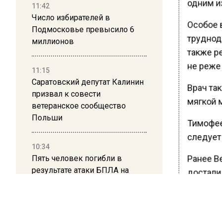
одним и
11:42
Число избирателей в
Особое 
Подмосковье превысило 6
труднод
миллионов
также ре
не реже 
11:15
Саратовский депутат Калинин
Врач та
призвал к совести
мягкой м
ветеранское сообщество
Польши
Тимофее
следует
10:34
Пять человек погибли в
Ранее В
результате атаки БПЛА на
достали
Московскую область
БОЛЬШЕ А
21:36
ВИДЕО В 