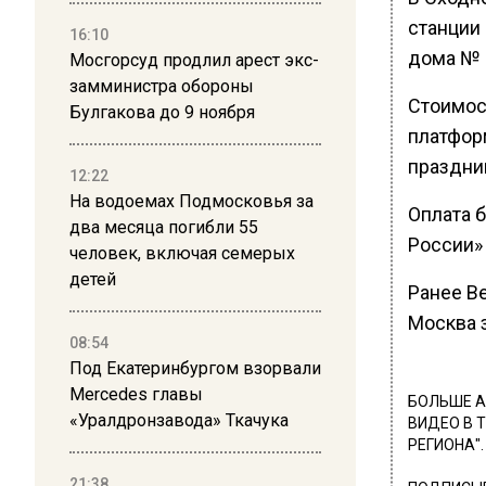
станции 
16:10
дома № 
Мосгорсуд продлил арест экс-
замминистра обороны
Стоимос
Булгакова до 9 ноября
платформ
праздни
12:22
На водоемах Подмосковья за
Оплата 
два месяца погибли 55
России» 
человек, включая семерых
детей
Ранее В
Москва 
08:54
Под Екатеринбургом взорвали
Mercedes главы
БОЛЬШЕ А
«Уралдронзавода» Ткачука
ВИДЕО В 
РЕГИОНА".
21:38