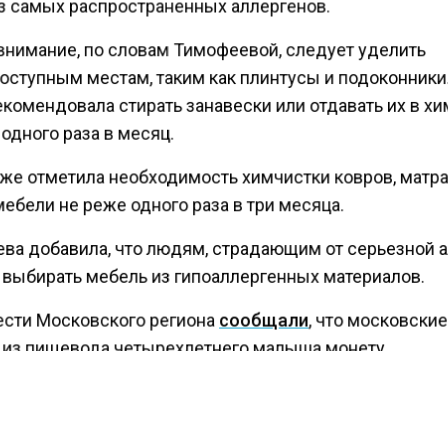
з самых распространенных аллергенов.
внимание, по словам Тимофеевой, следует уделить
оступным местам, таким как плинтусы и подоконники
комендовала стирать занавески или отдавать их в х
одного раза в месяц.
кже отметила необходимость химчистки ковров, матр
ебели не реже одного раза в три месяца.
ва добавила, что людям, страдающим от серьезной а
 выбирать мебель из гипоаллергенных материалов.
ести Московского региона
сообщали
, что московски
 из пищевода четырехлетнего малыша монету.
КТУАЛЬНЫХ НОВОСТЕЙ И ЭКСКЛЮЗИВНЫХ
ПОДПИ
ТЕЛЕГРАМ-КАНАЛЕ "ВЕСТИ МОСКОВСКОГО