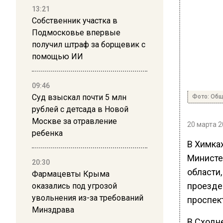
13:21
Собственник участка в
Подмосковье впервые
получил штраф за борщевик с
помощью ИИ
09:46
Суд взыскал почти 5 млн
Фото: Общ
рублей с детсада в Новой
Москве за отравление
20 марта 2
ребенка
В Химка
Министе
20:30
области
Фармацевты Крыма
проезде
оказались под угрозой
увольнения из-за требований
проспект
Минздрава
В Сходн