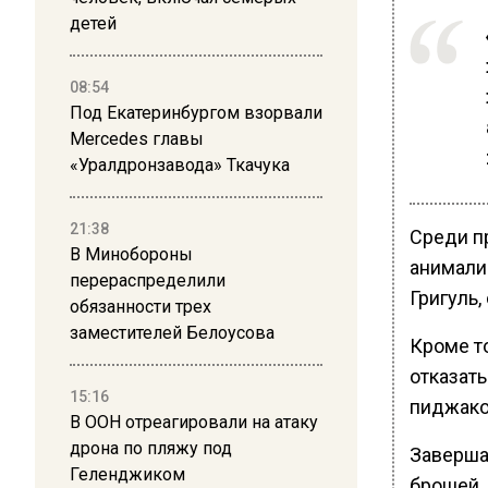
детей
08:54
Под Екатеринбургом взорвали
Mercedes главы
«Уралдронзавода» Ткачука
21:38
Среди п
В Минобороны
анимали
перераспределили
Григуль,
обязанности трех
заместителей Белоусова
Кроме т
отказать
15:16
пиджако
В ООН отреагировали на атаку
дрона по пляжу под
Заверша
Геленджиком
брошей.