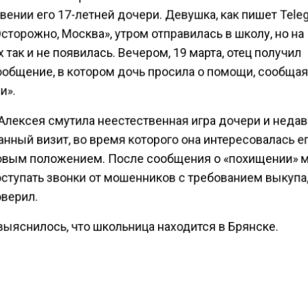
ении его 17-летней дочери. Девушка, как пишет Tele
сторожно, Москва», утром отправилась в школу, но на
 так и не появилась. Вечером, 19 марта, отец получил
общение, в котором дочь просила о помощи, сообщая,
и».
Алексея смутила неестественная игра дочери и неда
нный визит, во время которого она интересовалась е
вым положением. После сообщения о «похищении» 
ступать звонки от мошенников с требованием выкупа,
верил.
выяснилось, что школьница находится в Брянске.
залось, девушка стала жертвой мошеннической схемы
йся с доставки цветов. Злоумышленники убедили ее 
ккаунт на «Госуслугах» взломан и ей грозит уголовное