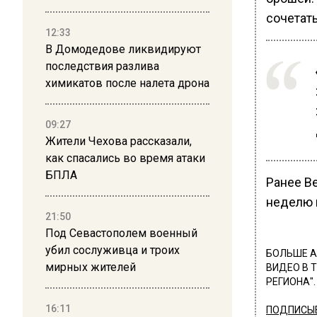
сочетать
12:33
В Домодедове ликвидируют
последствия разлива
химикатов после налета дрона
09:27
Жители Чехова рассказали,
как спасались во время атаки
БПЛА
Ранее В
неделю 
21:50
Под Севастополем военный
убил сослуживца и троих
БОЛЬШЕ А
мирных жителей
ВИДЕО В 
РЕГИОНА".
16:11
ПОДПИСЫВ