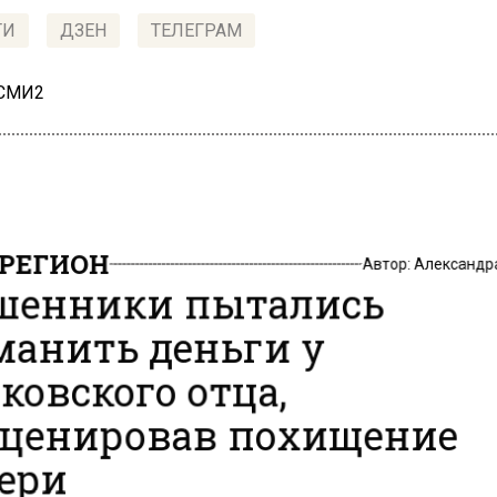
ТИ
ДЗЕН
ТЕЛЕГРАМ
 СМИ2
РЕГИОН
Автор:
Александр
енники пытались
анить деньги у
ковского отца,
ценировав похищение
ери