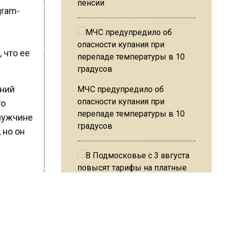
пенсии
gram-
 что ее
вний
МЧС предупредило об
опасности купания при
го
перепаде температуры в 10
мужчине
градусов
 но он
,
В Подмосковье с 3 августа
в том,
повысят тарифы на платные
парковки