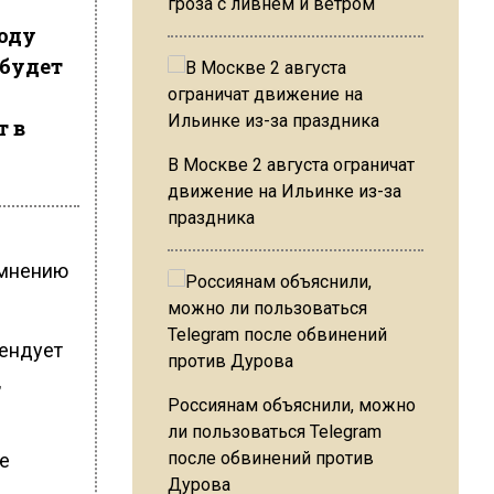
гроза с ливнем и ветром
моду
 будет
т в
В Москве 2 августа ограничат
движение на Ильинке из-за
праздника
 мнению
мендует
,
Россиянам объяснили, можно
ли пользоваться Telegram
после обвинений против
е
Дурова