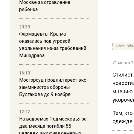
Москве за отравление
ребенка
20:30
Фармацевты Крыма
оказались под угрозой
Фото: Общ
увольнения из-за требований
Минздрава
21 марта 2
16:10
Стилист
Мосгорсуд продлил арест экс-
новости
замминистра обороны
мнению э
Булгакова до 9 ноября
укороче
12:22
Тем, кто
На водоемах Подмосковья за
одежде 
два месяца погибли 55
человек, включая семерых