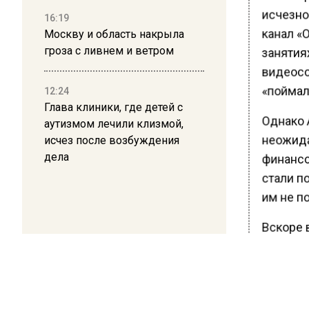
исчезнов
16:19
канал «О
Москву и область накрыла
занятиях
гроза с ливнем и ветром
видеосо
«поймал
12:24
Глава клиники, где детей с
Однако 
аутизмом лечили клизмой,
неожида
исчез после возбуждения
дела
финансо
стали по
им не по
Вскоре 
Как ока
начавше
что ее а