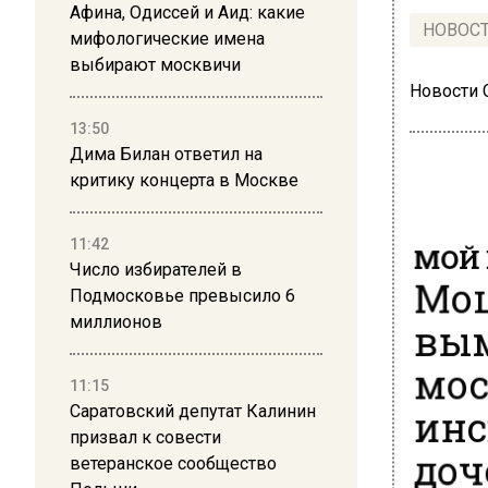
Афина, Одиссей и Аид: какие
НОВОС
мифологические имена
выбирают москвичи
Новости
13:50
Дима Билан ответил на
критику концерта в Москве
МОЙ 
11:42
Число избирателей в
Мош
Подмосковье превысило 6
вым
миллионов
мос
11:15
инс
Саратовский депутат Калинин
призвал к совести
доч
ветеранское сообщество