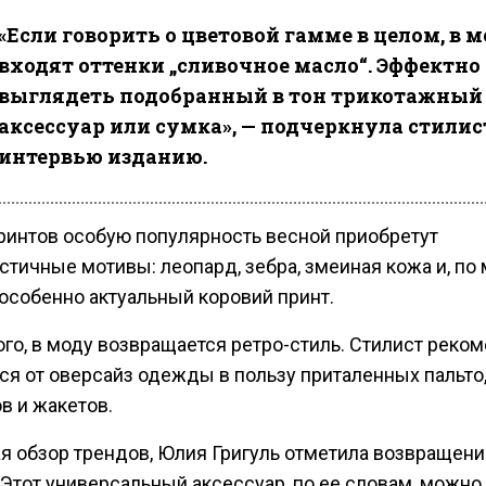
«Если говорить о цветовой гамме в целом, в 
входят оттенки „сливочное масло“. Эффектно
выглядеть подобранный в тон трикотажный
аксессуар или сумка», — подчеркнула стилис
интервью изданию.
ринтов особую популярность весной приобретут
стичные мотивы: леопард, зебра, змеиная кожа и, по
 особенно актуальный коровий принт.
ого, в моду возвращается ретро-стиль. Стилист реко
ся от оверсайз одежды в пользу приталенных пальто
в и жакетов.
я обзор трендов, Юлия Григуль отметила возвращени
 Этот универсальный аксессуар, по ее словам, можно