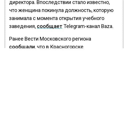
директора. Впоследствии стало известно,
что женщина покинула должность, которую
занимала с момента открытия учебного
заведения,
сообщает
Telegram-канал Baza.
Ранее Вести Московского региона
сообщали
, что в Красногорске
устанавливают причину отравления
школьников во время урока музыки.
БОЛЬШЕ АКТУАЛЬНЫХ НОВОСТЕЙ И ЭКСКЛЮЗИВНЫХ
ВИДЕО В ТЕЛЕГРАМ-КАНАЛЕ "ВЕСТИ МОСКОВСКОГО
РЕГИОНА".
ПОДПИШИСЬ!
ПОДПИСЫВАЙТЕСЬ НА МОСРЕГИОН: