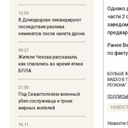
Однако 
12:33
части 2 
В Домодедове ликвидируют
заведом
последствия разлива
предвар
химикатов после налета дрона
Ранее В
09:27
по факту
Жители Чехова рассказали,
как спасались во время атаки
БПЛА
БОЛЬШЕ А
ВИДЕО В 
РЕГИОНА".
21:50
Под Севастополем военный
ПОДПИСЫВ
убил сослуживца и троих
НОВОС
мирных жителей
Новости
16:11