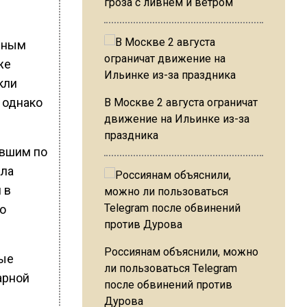
гроза с ливнем и ветром
нным
же
кли
 однако
В Москве 2 августа ограничат
движение на Ильинке из-за
праздника
евшим по
ала
 в
то
Россиянам объяснили, можно
ные
ли пользоваться Telegram
арной
после обвинений против
Дурова