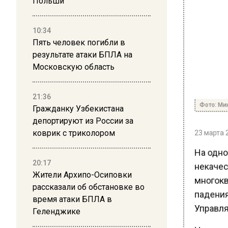
Польши
10:34
Пять человек погибли в
результате атаки БПЛА на
Московскую область
21:36
Фото: Мин
Гражданку Узбекистана
депортируют из России за
23 марта 2
коврик с триколором
На одно
20:17
некачес
Жители Архипо-Осиповки
многокв
рассказали об обстановке во
падения 
время атаки БПЛА в
Управля
Геленджике