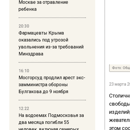
Москве за отравление
ребенка
20:30
Фармацевты Крыма
оказались под угрозой
увольнения из-за требований
Минздрава
Фото: Общ
16:10
Мосгорсуд продлил арест экс-
замминистра обороны
23 марта 2
Булгакова до 9 ноября
Столичн
свободы
12:22
изделий,
На водоемах Подмосковья за
жевател
два месяца погибли 55
этом со
человек, включая семерых