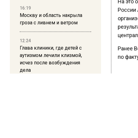
На это 
16:19
России 
Москву и область накрыла
организ
гроза с ливнем и ветром
результа
централ
12:24
Глава клиники, где детей с
Ранее В
аутизмом лечили клизмой,
по факту
исчез после возбуждения
дела
БОЛЬШЕ А
ВИДЕО В 
РЕГИОНА".
ПОДПИСЫВ
НОВОС
Новости