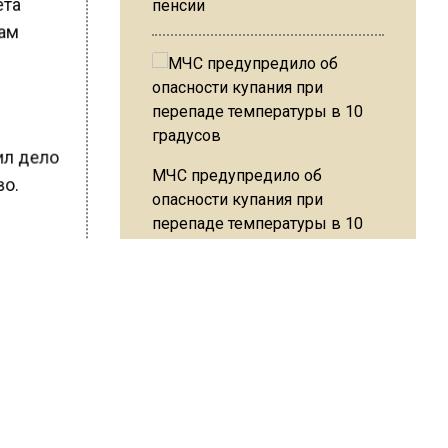
ета
пенсии
гам
в
дил дело
МЧС предупредило об
во.
опасности купания при
перепаде температуры в 10
градусов
ШИСЬ!
В Подмосковье с 3 августа
повысят тарифы на платные
парковки