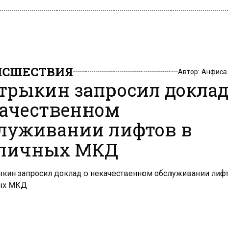
СШЕСТВИЯ
Автор:
Анфиса
трыкин запросил доклад
ачественном
луживании лифтов в
личных МКД