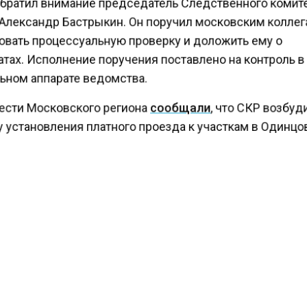
обратил внимание председатель Следственного комит
Александр Бастрыкин. Он поручил московским колле
овать процессуальную проверку и доложить ему о
тах. Исполнение поручения поставлено на контроль 
ьном аппарате ведомства.
ести Московского региона
сообщали
, что СКР возбу
 установления платного проезда к участкам в Одинцо
КТУАЛЬНЫХ НОВОСТЕЙ И ЭКСКЛЮЗИВНЫХ
ПОДПИ
ТЕЛЕГРАМ-КАНАЛЕ "ВЕСТИ МОСКОВСКОГО
АЙТЕСЬ НА МОСРЕГИОН:
ТИ
ДЗЕН
ТЕЛЕГРАМ
 СМИ2