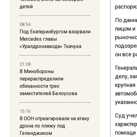
распоря
детей
По данн
08:54
лицом и
Под Екатеринбургом взорвали
рыночной
Mercedes главы
подозре
«Уралдронзавода» Ткачука
он все 
21:38
Генерал
В Минобороны
делу, за
перераспределили
крупная 
обязанности трех
автомоби
заместителей Белоусова
указанно
15:16
Суд уче
В ООН отреагировали на атаку
характер
дрона по пляжу под
помощи 
Геленджиком