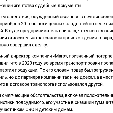
жении агентства судебные документы.
ым следствия, осужденный связался с неустановле
 приобрел 20 тонн похищенных сладостей по цене ни
. В суде предприниматель признал, что у него возни
ния относительно законности происхождения товара,
равно совершил сделку.
ьный директор компании «Mars», признанный потерп
явил, что в 2023 году во время транспортировки проп
партия продукции. По его словам, товар был загружен
ль, но до партнера компании так и не доехал, а вмес
го в договоре транспорта использовался другой.
л смягчающие обстоятельства, включая положитель
истики подсудимого, его участие в оказании гуманит
участникам СВО и детским домам.