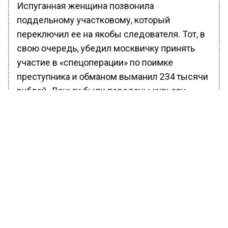
Испуганная женщина позвонила
поддельному участковому, который
переключил ее на якобы следователя. Тот, в
свою очередь, убедил москвичку принять
участие в «спецоперации» по поимке
преступника и обманом выманил 234 тысячи
рублей. Деньги были переданы курьеру.
Только спустя несколько дней женщина
осознала, что стала жертвой мошенников, и
обратилась в полицию.
Ранее Вести Московского региона
сообщали
, что в Подмосковье вор долго
примерял новые ботинки и был пойман
росгвардейцами.