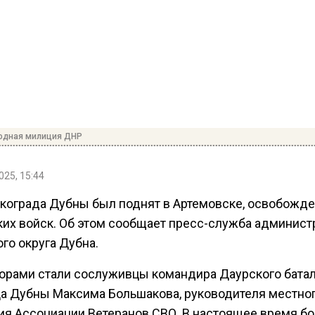
одная милиция ДНР
025, 15:44
укограда Дубны был поднят в Артемовске, освобожде
ких войск. Об этом сообщает пресс-служба админист
го округа Дубна.
орами стали сослуживцы командира Даурского батал
а Дубны Максима Большакова, руководителя местно
ия Ассоциации Ветеранов СВО. В настоящее время б