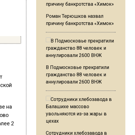
Роман Терюшков назвал
причину банкротства «Химок»
В Подмосковье прекратили
гражданство 88 человек и
т
аннулировали 2600 ВНЖ
вской
ве на
рово
олее 2
Сотрудники хлебозавода в