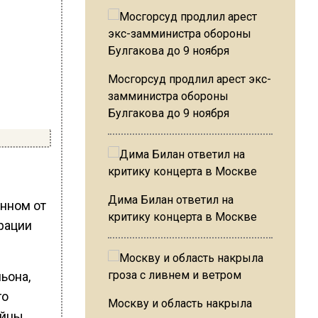
Мосгорсуд продлил арест экс-
замминистра обороны
Булгакова до 9 ноября
Дима Билан ответил на
нном от
критику концерта в Москве
рации
ьона,
го
Москву и область накрыла
ойцы