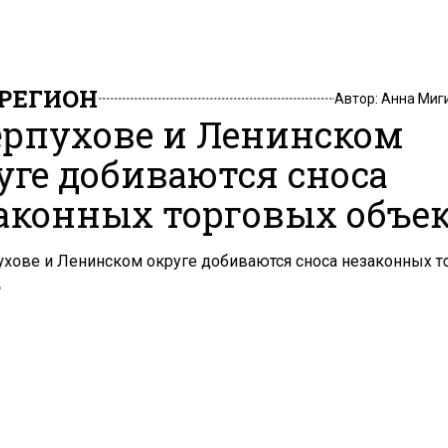
РЕГИОН
Автор:
Анна Миг
ерпухове и Ленинском
уге добиваются сноса
аконных торговых объе