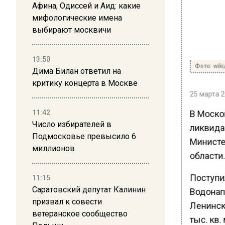
Афина, Одиссей и Аид: какие
мифологические имена
выбирают москвичи
13:50
Фото: wiki
Дима Билан ответил на
критику концерта в Москве
25 марта 2
В Моско
11:42
Число избирателей в
ликвида
Подмосковье превысило 6
Министе
миллионов
области.
Поступи
11:15
Саратовский депутат Калинин
Водонап
призвал к совести
Ленинск
ветеранское сообщество
тыс. кв