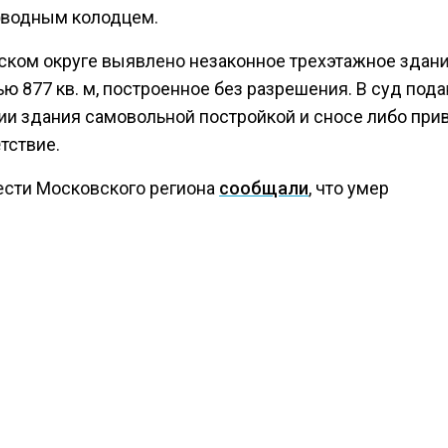
водным колодцем.
ском округе выявлено незаконное трехэтажное здан
 877 кв. м, построенное без разрешения. В суд пода
ии здания самовольной постройкой и сносе либо пр
тствие.
ести Московского региона
сообщали
, что умер
налист и писатель Константин Цивилев.
КТУАЛЬНЫХ НОВОСТЕЙ И ЭКСКЛЮЗИВНЫХ
ПОДПИ
ТЕЛЕГРАМ-КАНАЛЕ "ВЕСТИ МОСКОВСКОГО
АЙТЕСЬ НА МОСРЕГИОН:
ТИ
ДЗЕН
ТЕЛЕГРАМ