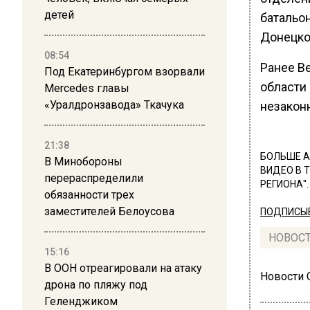
детей
батальо
Донецко
08:54
Ранее В
Под Екатеринбургом взорвали
области
Mercedes главы
«Уралдронзавода» Ткачука
незакон
21:38
БОЛЬШЕ А
В Минобороны
ВИДЕО В 
перераспределили
РЕГИОНА".
обязанности трех
заместителей Белоусова
ПОДПИСЫВ
НОВОС
15:16
В ООН отреагировали на атаку
Новости
дрона по пляжу под
Геленджиком