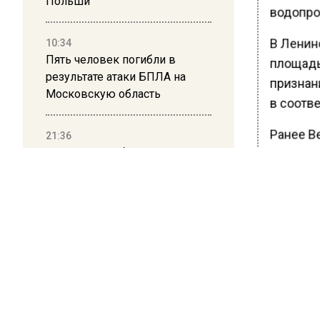
Польши
водопро
В Ленин
10:34
Пять человек погибли в
площадью
результате атаки БПЛА на
признан
Московскую область
в соотве
Ранее В
21:36
Гражданку Узбекистана
тележур
депортируют из России за
коврик с триколором
БОЛЬШЕ А
ВИДЕО В 
20:17
РЕГИОНА".
Жители Архипо-Осиповки
рассказали об обстановке во
ПОДПИСЫВ
время атаки БПЛА в
НОВОС
Геленджике