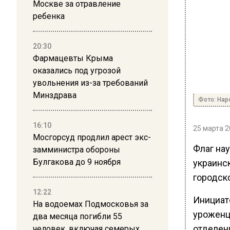
Москве за отравление
ребенка
20:30
Фармацевты Крыма
оказались под угрозой
увольнения из-за требований
Минздрава
Фото: Нар
16:10
25 марта 2
Мосгорсуд продлил арест экс-
Флаг на
замминистра обороны
Булгакова до 9 ноября
украинс
городско
12:22
Инициат
На водоемах Подмосковья за
уроженц
два месяца погибли 55
отделен
человек, включая семерых