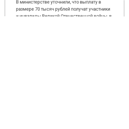
В министерстве уточнили, что выплату в
размере 70 тысяч рублей получат участники
и инвалиды Великой Отечественной войны, в
то время как труженикам тыла, блокадникам,
вдовам и узникам фашистских концлагерей
будет выплачено по 40 тысяч рублей.
Кроме того, как отметили в пресс-службе, в
юбилейный год все ветераны также
получили памятные медали в знак признания
их героизма.
Согласно указу президента России
Владимира Путина, ветераны также получат
федеральные выплаты в размере от 55 до 80
тысяч рублей в зависимости от льготной
категории.