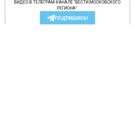
ВИДЕО В ТЕЛЕГРАМ-КАНАЛЕ "ВЕСТИ МОСКОВСКОГО
РЕГИОНА".
ПОДПИШИСЬ!
ПОДПИСЫВАЙТЕСЬ НА МОСРЕГИОН:
НОВОСТИ
ДЗЕН
ТЕЛЕГРАМ
Новости СМИ2
ПРОИСШЕСТВИЯ
Автор:
Анфиса Слепцова
Пытавшегося изнасиловать
девушку в московском апарт-отеле
мужчину арестовали