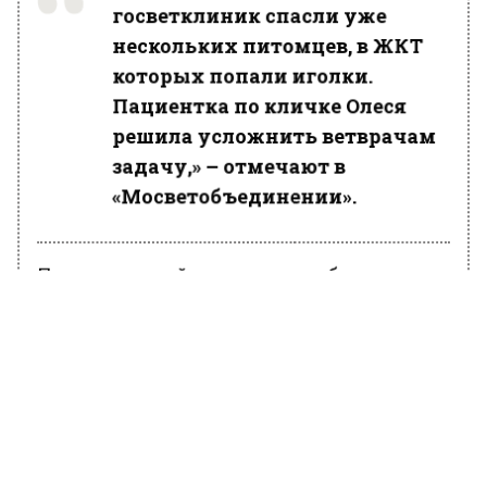
госветклиник спасли уже
нескольких питомцев, в ЖКТ
которых попали иголки.
Пациентка по кличке Олеся
решила усложнить ветврачам
задачу,» – отмечают в
«Мосветобъединении».
После успешной операции и реабилитации
Олеся чувствует себя хорошо, сообщили
ветеринары.
Ранее Вести Московского региона
сообщали
, что москвич забыл про
лотерейные билеты и выиграл 11,8
миллионов рублей.