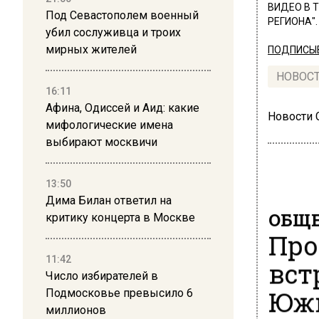
ВИДЕО В 
Под Севастополем военный
РЕГИОНА".
убил сослуживца и троих
мирных жителей
ПОДПИСЫВ
НОВОС
16:11
Афина, Одиссей и Аид: какие
Новости
мифологические имена
выбирают москвичи
13:50
Дима Билан ответил на
ОБЩЕ
критику концерта в Москве
Про
11:42
вст
Число избирателей в
Южн
Подмосковье превысило 6
миллионов