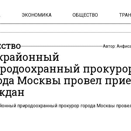
А
ЭКОНОМИКА
ОБЩЕСТВО
ТРА
СТВО
Автор:
Анфиса
жрайонный
родоохранный прокуро
ода Москвы провел при
ждан