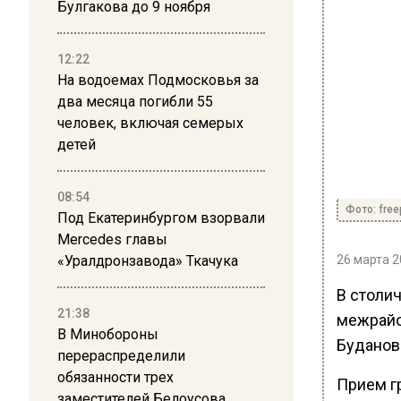
Булгакова до 9 ноября
12:22
На водоемах Подмосковья за
два месяца погибли 55
человек, включая семерых
детей
08:54
Фото: free
Под Екатеринбургом взорвали
Mercedes главы
«Уралдронзавода» Ткачука
26 марта 2
В столи
21:38
межрайо
В Минобороны
Буданов
перераспределили
обязанности трех
Прием г
заместителей Белоусова