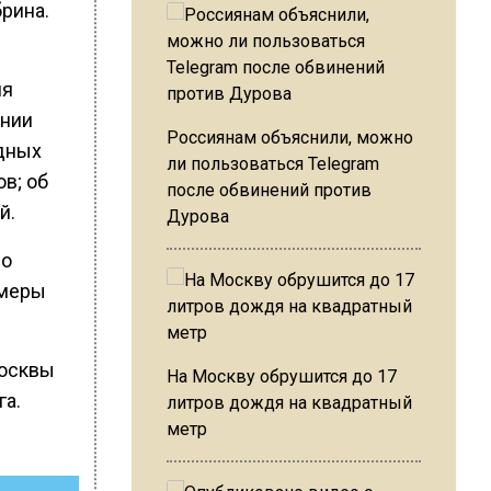
рина.
ия
ении
Россиянам объяснили, можно
одных
ли пользоваться Telegram
в; об
после обвинений против
й.
Дурова
по
 меры
Москвы
На Москву обрушится до 17
га.
литров дождя на квадратный
метр