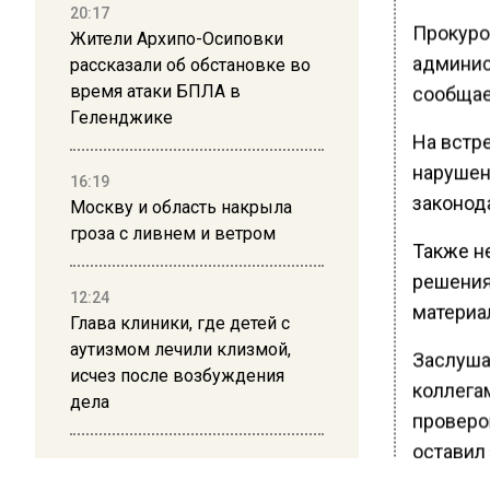
20:17
Прокуро
Жители Архипо-Осиповки
админис
рассказали об обстановке во
время атаки БПЛА в
сообщае
Геленджике
На встр
нарушен
16:19
законод
Москву и область накрыла
гроза с ливнем и ветром
Также н
решения
12:24
материа
Глава клиники, где детей с
аутизмом лечили клизмой,
Заслуша
исчез после возбуждения
коллега
дела
проверо
оставил 
12:15