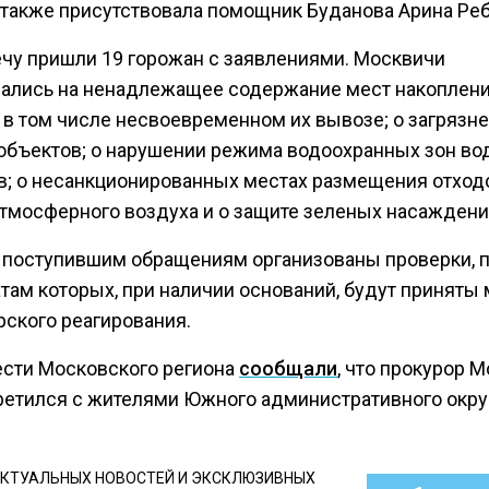
 также присутствовала помощник Буданова Арина Реб
ечу пришли 19 горожан с заявлениями. Москвичи
ались на ненадлежащее содержание мест накоплен
, в том числе несвоевременном их вывозе; о загрязн
объектов; о нарушении режима водоохранных зон в
в; о несанкционированных местах размещения отходо
атмосферного воздуха и о защите зеленых насаждени
 поступившим обращениям организованы проверки, 
атам которых, при наличии оснований, будут приняты
рского реагирования.
ести Московского региона
сообщали
, что прокурор 
ретился с жителями Южного административного окру
КТУАЛЬНЫХ НОВОСТЕЙ И ЭКСКЛЮЗИВНЫХ