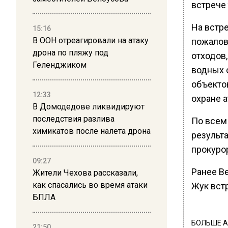
встрече
На встр
15:16
В ООН отреагировали на атаку
пожалов
дрона по пляжу под
отходов
Геленджиком
водных 
объекто
12:33
охране 
В Домодедове ликвидируют
последствия разлива
По всем
химикатов после налета дрона
результ
прокуро
09:27
Ранее В
Жители Чехова рассказали,
как спасались во время атаки
Жук вст
БПЛА
БОЛЬШЕ А
21:50