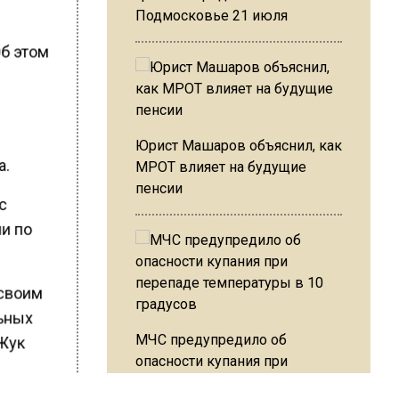
Подмосковье 21 июля
Об этом
Юрист Машаров объяснил, как
а.
МРОТ влияет на будущие
пенсии
с
и по
 своим
льных
МЧС предупредило об
 Жук
опасности купания при
перепаде температуры в 10