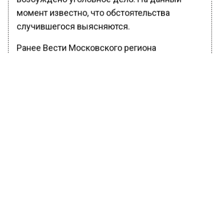
момент известно, что обстоятельства
случившегося выясняются.
Ранее Вести Московского региона
сообщали
, что полиция проводит проверку
по факту дорожного конфликта в Дмитрове. В
ходе выяснения отношений женщина и
мужчина вступили в драку.
БОЛЬШЕ АКТУАЛЬНЫХ НОВОСТЕЙ И ЭКСКЛЮЗИВНЫХ
ВИДЕО В ТЕЛЕГРАМ-КАНАЛЕ "ВЕСТИ МОСКОВСКОГО
РЕГИОНА".
ПОДПИШИСЬ!
ПОДПИСЫВАЙТЕСЬ НА МОСРЕГИОН: