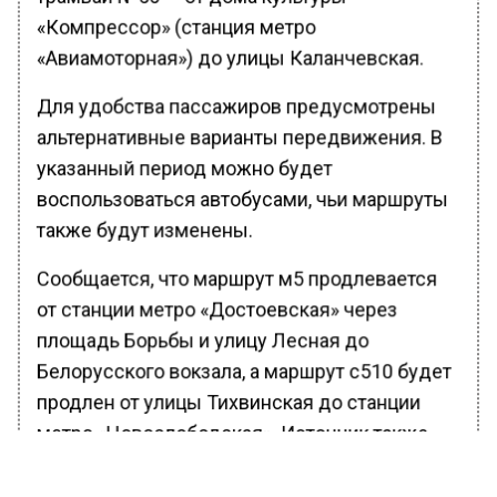
«Компрессор» (станция метро
«Авиамоторная») до улицы Каланчевская.
Для удобства пассажиров предусмотрены
альтернативные варианты передвижения. В
указанный период можно будет
воспользоваться автобусами, чьи маршруты
также будут изменены.
Сообщается, что маршрут м5 продлевается
от станции метро «Достоевская» через
площадь Борьбы и улицу Лесная до
Белорусского вокзала, а маршрут с510 будет
продлен от улицы Тихвинская до станции
метро «Новослободская». Источник также
отмечает, что пассажиры могут использовать
метро и автобусные маршруты м53 и №604