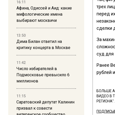
16:11
трех ли
Афина, Одиссей и Аид: какие
перед и
мифологические имена
выбирают москвичи
незакон
сделки 
13:50
За махи
Дима Билан ответил на
сложнос
критику концерта в Москве
суд для
11:42
Ранее В
Число избирателей в
рублей 
Подмосковье превысило 6
миллионов
БОЛЬШЕ А
11:15
ВИДЕО В 
РЕГИОНА".
Саратовский депутат Калинин
призвал к совести
ПОДПИСЫВ
ветеранское сообщество