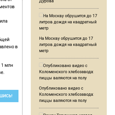
Дурова
ументов
рила
На Москву обрушится до 17
бщей
литров дождя на квадратный
авлено в
метр
 1 млн
е.
Опубликовано видео с
Коломенского хлебозавода:
ШИСЬ!
пиццы валяются на полу