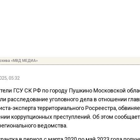
архива «МВД МЕДИА»
025, 05:32
тели ГСУ СК РФ по городу Пушкино Московской обла
ли расследование уголовного дела в отношении глав
иста-эксперта территориального Росреестра, обвиня
нии коррупционных преступлений. Об этом сообщает
регионального ведомства.
урантка в период с марта 2020 по май 2023 года получ