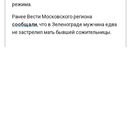
режима.
Ранее Вести Московского региона
сообщали
, что в Зеленограде мужчина едва
не застрелил мать бывшей сожительницы.
БОЛЬШЕ АКТУАЛЬНЫХ НОВОСТЕЙ И ЭКСКЛЮЗИВНЫХ
ВИДЕО В ТЕЛЕГРАМ-КАНАЛЕ "ВЕСТИ МОСКОВСКОГО
РЕГИОНА".
ПОДПИШИСЬ!
ПОДПИСЫВАЙТЕСЬ НА МОСРЕГИОН:
НОВОСТИ
ДЗЕН
ТЕЛЕГРАМ
Новости СМИ2