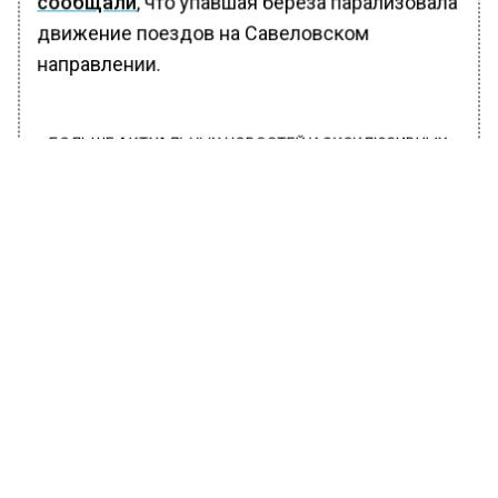
сообщали
, что упавшая береза парализовала
движение поездов на Савеловском
направлении.
БОЛЬШЕ АКТУАЛЬНЫХ НОВОСТЕЙ И ЭКСКЛЮЗИВНЫХ
ВИДЕО В ТЕЛЕГРАМ-КАНАЛЕ "ВЕСТИ МОСКОВСКОГО
РЕГИОНА".
ПОДПИШИСЬ!
ПОДПИСЫВАЙТЕСЬ НА МОСРЕГИОН:
НОВОСТИ
ДЗЕН
ТЕЛЕГРАМ
Новости СМИ2