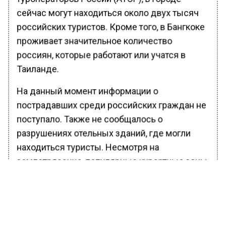
сейчас могут находиться около двух тысяч
российских туристов. Кроме того, в Бангкоке
проживает значительное количество
россиян, которые работают или учатся в
Таиланде.
На данный момент информации о
пострадавших среди российских граждан не
поступало. Также не сообщалось о
разрушениях отельных зданий, где могли
находиться туристы. Несмотря на
землетрясение, популярные курортные зоны
Таиланда, такие как Пхукет и Паттайя,
продолжают работать в штатном режиме.
Туристы на этих курортах не ощущают
паники, и никаких разрушений в этих районах