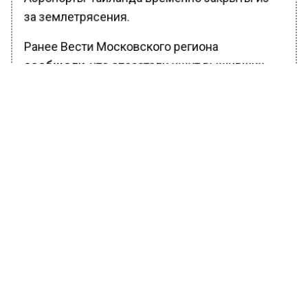
за землетрясения.
Ранее Вести Московского региона
сообщали
, что спасатели ищут выживших
под завалами сотен разрушенных домов в
Мьянме.
БОЛЬШЕ АКТУАЛЬНЫХ НОВОСТЕЙ И ЭКСКЛЮЗИВНЫХ
ВИДЕО В ТЕЛЕГРАМ-КАНАЛЕ "ВЕСТИ МОСКОВСКОГО
РЕГИОНА".
ПОДПИШИСЬ!
ПОДПИСЫВАЙТЕСЬ НА МОСРЕГИОН:
НОВОСТИ
ДЗЕН
ТЕЛЕГРАМ