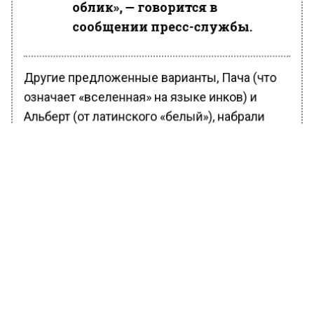
облик», — говорится в
сообщении пресс-службы.
Другие предложенные варианты, Пача (что
означает «вселенная» на языке инков) и
Альберт (от латинского «белый»), набрали
17% и 12% голосов соответственно.
Новорожденный осенью 2023 года альпака
переехал в Московский зоопарк в конце
прошлого года и теперь живет с самкой
Зариной, с которой, возможно, в будущем
образует пару.
Ранее Вести Московского региона
сообщали
, что редкая пустельга впервые за