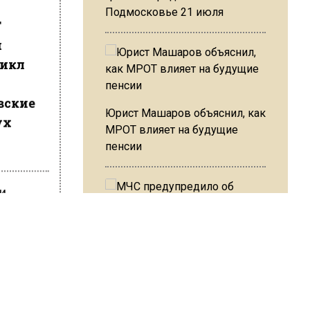
Подмосковье 21 июля
Т
н
цикл
вские
Юрист Машаров объяснил, как
ух
МРОТ влияет на будущие
пенсии
ми
МЧС предупредило об
,
опасности купания при
перепаде температуры в 10