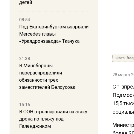
детей
08:54
Под Екатеринбургом взорвали
Mercedes главы
«Уралдронзавода» Ткачука
Фото: free
21:38
В Минобороны
перераспределили
28 марта 2
обязанности трех
С 1 апр
заместителей Белоусова
Подмоск
15,5 ты
15:16
социаль
В ООН отреагировали на атаку
дрона по пляжу под
Министр
Геленджиком
более 3