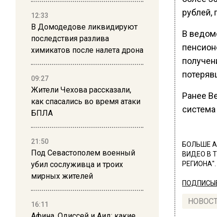
рублей, 
12:33
В Домодедове ликвидируют
В ведом
последствия разлива
пенсион
химикатов после налета дрона
получен
потеряв
09:27
Жители Чехова рассказали,
Ранее В
как спасались во время атаки
система
БПЛА
21:50
БОЛЬШЕ А
Под Севастополем военный
ВИДЕО В 
убил сослуживца и троих
РЕГИОНА".
мирных жителей
ПОДПИСЫВ
НОВОС
16:11
Афина, Одиссей и Аид: какие