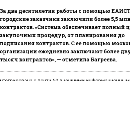
За два десятилетия работы с помощью ЕАИС
городские заказчики заключили более 5,5 мл
контрактов. «Система обеспечивает полный 
закупочных процедур, от планирования до
подписания контрактов. С ее помощью моско
организации ежедневно заключают более дв
тысяч контрактов», — отметила Багреева.
нтегрирована с почти 50 внешними информационны
ми, что обеспечивает оперативный обмен данными,
имыми для заключения и исполнения контрактов.
итель департамента города Москвы по конкурентной
е, Кирилл Пуртов, рассказал о программных решениях
уемых в системе: