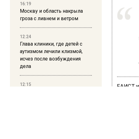
16:19
Москву и область накрыла
гроза с ливнем и ветром
12:24
Глава клиники, где детей с
аутизмом лечили клизмой,
исчез после возбуждения
дела
12:15
ЕАИСТ и
Рецензия на роман Юрия
система
Воскобойникова «Операция
необход
«Пропаганда»: Политический
триллер на грани метафизики
Руковод
политик
08:45
использ