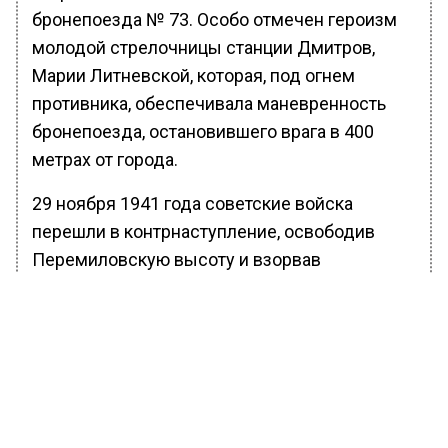
бронепоезда № 73. Особо отмечен героизм
молодой стрелочницы станции Дмитров,
Марии Литневской, которая, под огнем
противника, обеспечивала маневренность
бронепоезда, остановившего врага в 400
метрах от города.
29 ноября 1941 года советские войска
перешли в контрнаступление, освободив
Перемиловскую высоту и взорвав
Яхромский мост, что стало первым
успешным контрударом в битве за Москву. К
11 декабря 1941 года территория
Дмитровского района была полностью
освобождена от немецких войск.
Более 40 тысяч жителей района ушли на