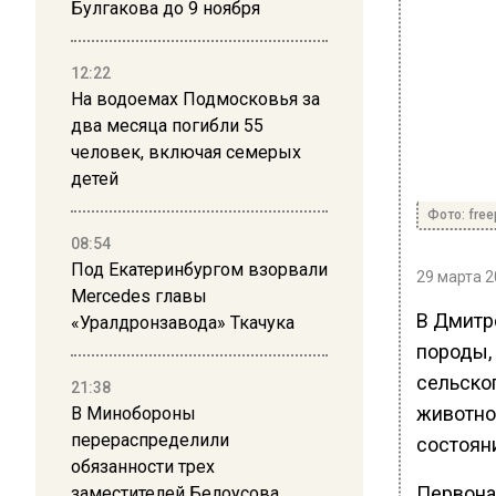
Булгакова до 9 ноября
12:22
На водоемах Подмосковья за
два месяца погибли 55
человек, включая семерых
детей
Фото: free
08:54
Под Екатеринбургом взорвали
29 марта 2
Mercedes главы
В Дмитр
«Уралдронзавода» Ткачука
породы,
сельско
21:38
животно
В Минобороны
перераспределили
состоян
обязанности трех
Первона
заместителей Белоусова