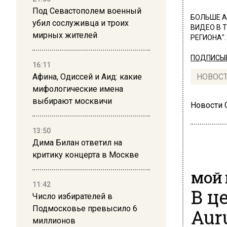
Под Севастополем военный
БОЛЬШЕ А
убил сослуживца и троих
ВИДЕО В 
мирных жителей
РЕГИОНА".
ПОДПИСЫВ
16:11
Афина, Одиссей и Аид: какие
НОВОС
мифологические имена
выбирают москвичи
Новости
13:50
Дима Билан ответил на
критику концерта в Москве
МОЙ 
11:42
В ц
Число избирателей в
Подмосковье превысило 6
Aur
миллионов