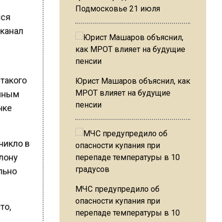
Подмосковье 21 июля
лся
-канал
 такого
Юрист Машаров объяснил, как
МРОТ влияет на будущие
анным
пенсии
нке
никло в
алону
льно
МЧС предупредило об
опасности купания при
то,
перепаде температуры в 10