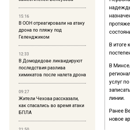
надежды
назначе
15:16
В ООН отреагировали на атаку
протяже
дрона по пляжу под
состоян
Геленджиком
В итоге 
постепе
12:33
В Домодедове ликвидируют
В Минсе
последствия разлива
региона
химикатов после налета дрона
услуг п
записать
09:27
линии.
Жители Чехова рассказали,
как спасались во время атаки
Ранее В
БПЛА
новое ар
21:50