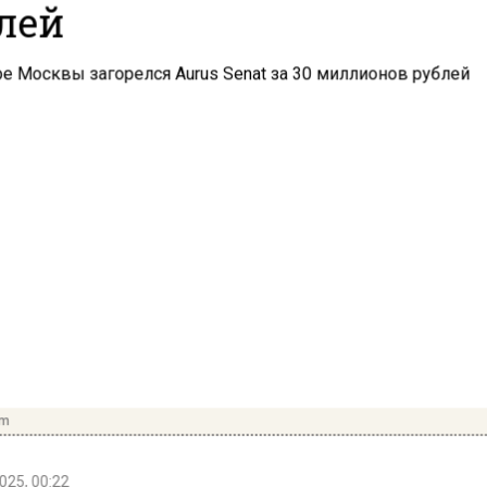
лей
om
025, 00:22