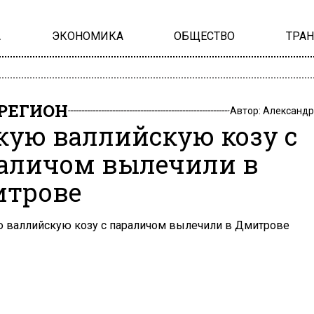
А
ЭКОНОМИКА
ОБЩЕСТВО
ТРА
РЕГИОН
Автор:
Александр
кую валлийскую козу с
аличом вылечили в
трове