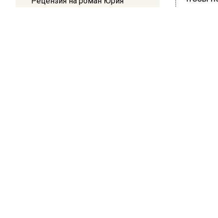
Рецензия на роман Юрия
пострада
Воскобойникова «Операция
«Пропаганда»: Политический
Ранее В
триллер на грани метафизики
пострад
четырех
08:45
столкно
Белгород попал под атаку
беспилотников — жители
слышали взрывы
БОЛЬШЕ А
ВИДЕО В 
РЕГИОНА".
ПОДПИСЫВ
НОВОС
Новости