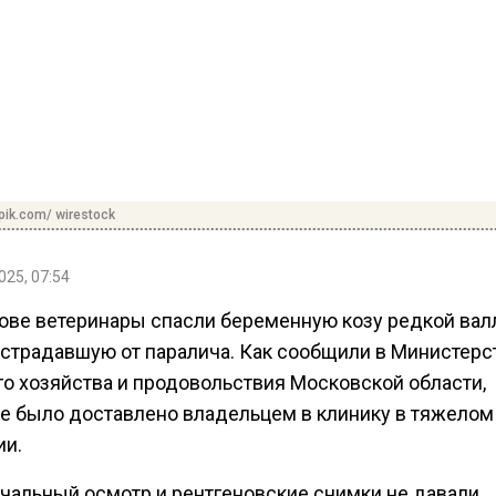
pik.com/ wirestock
025, 07:54
ове ветеринары спасли беременную козу редкой вал
 страдавшую от паралича. Как сообщили в Министерс
го хозяйства и продовольствия Московской области,
е было доставлено владельцем в клинику в тяжелом
ии.
чальный осмотр и рентгеновские снимки не давали