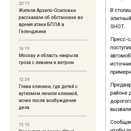
20:17
В столиц
Жители Архипо-Осиповки
рассказали об обстановке во
элитный
время атаки БПЛА в
SHOT.
Геленджике
Пресс-с
поступил
16:19
автомоб
Москву и область накрыла
гроза с ливнем и ветром
источни
примерн
12:24
Предвар
Глава клиники, где детей с
районе д
аутизмом лечили клизмой,
исчез после возбуждения
дорогог
дела
вызвали
Сообщае
12:15
чтобы п