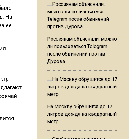
было
д. На
за ее
Россиянам объяснили, можно
ли пользоваться Telegram
о и
после обвинений против
Дурова
ктр
едлагают
горячей
На Москву обрушится до 17
литров дождя на квадратный
явится
метр