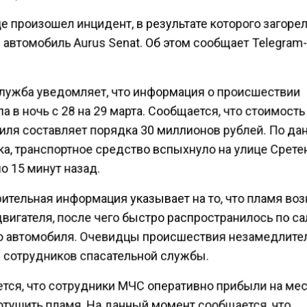
е произошел инцидент, в результате которого загоре
 автомобиль Aurus Senat. Об этом сообщает Telegram
лужба уведомляет, что информация о происшествии
а в ночь с 28 на 29 марта. Сообщается, что стоимость
иля составляет порядка 30 миллионов рублей. По д
ка, транспортное средство вспыхнуло на улице Срете
о 15 минут назад.
ительная информация указывает на то, что пламя воз
вигателя, после чего быстро распространилось по с
о автомобиля. Очевидцы происшествия незамедлите
 сотрудников спасательной службы.
тся, что сотрудники МЧС оперативно прибыли на мес
отушить пламя. На данный момент сообщается, что